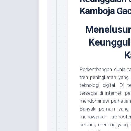
Kamboja Gac
Menelusur
Keunggula
K
Perkembangan dunia ta
tren peningkatan yang 
teknologi digital. Di 
tersedia di internet, 
mendominasi perhatian 
Banyak pemain yang mu
menawarkan atmosfer
peluang menang yang di