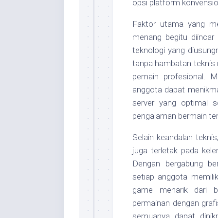
opsi platform konvension
Faktor utama yang 
menang begitu diincar 
teknologi yang diusu
tanpa hambatan teknis 
pemain profesional. Me
anggota dapat menikmat
server yang optimal s
pengalaman bermain te
Selain keandalan teknis
juga terletak pada kel
Dengan bergabung ber
setiap anggota memili
game menarik dari be
permainan dengan grafi
semuanya dapat dinik