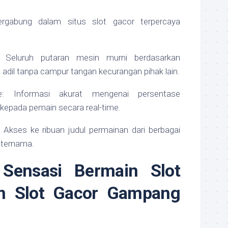
rgabung dalam situs slot gacor terpercaya
: Seluruh putaran mesin murni berdasarkan
 adil tanpa campur tangan kecurangan pihak lain.
: Informasi akurat mengenai persentase
 kepada pemain secara
real-time
.
 Akses ke ribuan judul permainan dari berbagai
a ternama.
 Sensasi Bermain Slot
an Slot Gacor Gampang