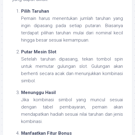
Pilih Taruhan
Pemain harus menentukan jumlah taruhan yang
ingin dipasang pada setiap putaran. Biasanya
terdapat pilihan taruhan mulai dari nominal kecil
hingga besar sesuai kemampuan.
Putar Mesin Slot
Setelah taruhan dipasang, tekan tombol spin
untuk memutar gulungan slot. Gulungan akan
berhenti secara acak dan menunjukkan kombinasi
simbol.
Menunggu Hasil
Jika kombinasi simbol yang muncul sesuai
dengan tabel pembayaran, pemain akan
mendapatkan hadiah sesuai nilai taruhan dan jenis
kombinasi.
Manfaatkan Fitur Bonus