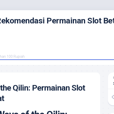
Rekomendasi Permainan Slot Bet
uhan 100 Rupiah
the Qilin: Permainan Slot
t