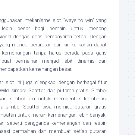
gunakan mekanisme slot “ways to win” yang
 lebih besar bagi pemain untuk menang
isional dengan garis pembayaran tetap. Dengan
yang muncul berurutan dari kiri ke kanan dapat
 kemenangan tanpa harus berada pada garis
mbuat permainan menjadi lebih dinamis dan
mendapatkan kemenangan besar.
 slot ini juga dilengkapi dengan berbagai fitur
Wild, simbol Scatter, dan putaran gratis. Simbol
kan simbol lain untuk membentuk kombinasi
a simbol Scatter bisa memicu putaran gratis
patan untuk meraih kemenangan lebih banyak.
han seperti pengganda kemenangan dan respin
nsasi permainan dan membuat setiap putaran