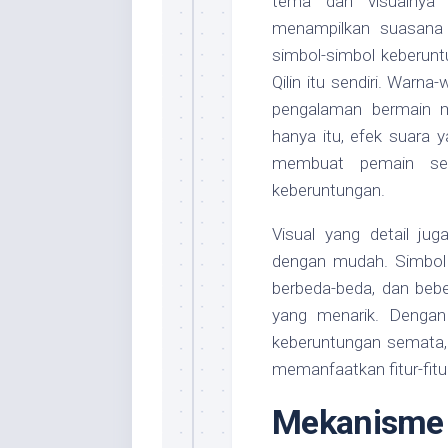
tema dan visualnya
menampilkan suasana
simbol-simbol keberuntu
Qilin itu sendiri. War
pengalaman bermain m
hanya itu, efek suara 
membuat pemain se
keberuntungan.
Visual yang detail j
dengan mudah. Simbol 
berbeda-beda, dan beb
yang menarik. Dengan 
keberuntungan semata, 
memanfaatkan fitur-fitur
Mekanisme