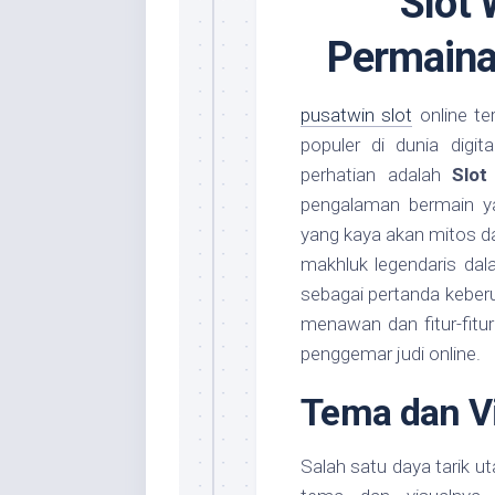
Slot 
Permaina
pusatwin slot
online te
populer di dunia digit
perhatian adalah
Slot
pengalaman bermain y
yang kaya akan mitos da
makhluk legendaris dal
sebagai pertanda keber
menawan dan fitur-fitur 
penggemar judi online.
Tema dan V
Salah satu daya tarik u