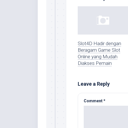
Slot4D Hadir dengan
Beragam Game Slot
Online yang Mudah
Diakses Pemain
Leave a Reply
Comment
*