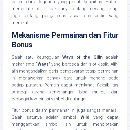
dalam dunia legenda yang penuh keajaiban. Hal ini
membuat slot ini tidak hanya tentang menang, tetapi
juga tentang pengalaman visual dan audio yang
memikat.
Mekanisme Permainan dan Fitur
Bonus
Salah satu keunggulan
Ways of the Qilin
adalah
mekanisme
“Ways”
yang berbeda dari slot klasik. Alih-
alih mengandalkan garis pembayaran tetap, permainan
ini menawarkan banyak cara untuk menang pada
setiap putaran. Pemain dapat menikmati fleksibilitas
strategi karena kemenangan bisa muncul dari
berbagai kombinasi simbol di gulungan.
Fitur bonus dalam permainan ini juga sangat menarik.
Salah satunya adalah simbol
Wild
yang dapat
menggantikan simbol lain untuk menciptakan