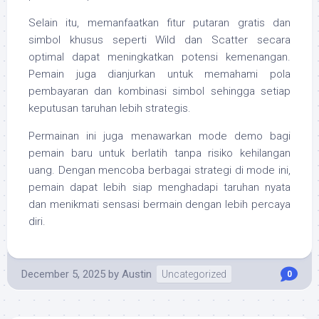
Selain itu, memanfaatkan fitur putaran gratis dan
simbol khusus seperti Wild dan Scatter secara
optimal dapat meningkatkan potensi kemenangan.
Pemain juga dianjurkan untuk memahami pola
pembayaran dan kombinasi simbol sehingga setiap
keputusan taruhan lebih strategis.
Permainan ini juga menawarkan mode demo bagi
pemain baru untuk berlatih tanpa risiko kehilangan
uang. Dengan mencoba berbagai strategi di mode ini,
pemain dapat lebih siap menghadapi taruhan nyata
dan menikmati sensasi bermain dengan lebih percaya
diri.
December 5, 2025
by
Austin
Uncategorized
0