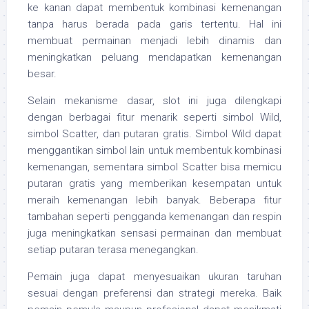
ke kanan dapat membentuk kombinasi kemenangan
tanpa harus berada pada garis tertentu. Hal ini
membuat permainan menjadi lebih dinamis dan
meningkatkan peluang mendapatkan kemenangan
besar.
Selain mekanisme dasar, slot ini juga dilengkapi
dengan berbagai fitur menarik seperti simbol Wild,
simbol Scatter, dan putaran gratis. Simbol Wild dapat
menggantikan simbol lain untuk membentuk kombinasi
kemenangan, sementara simbol Scatter bisa memicu
putaran gratis yang memberikan kesempatan untuk
meraih kemenangan lebih banyak. Beberapa fitur
tambahan seperti pengganda kemenangan dan respin
juga meningkatkan sensasi permainan dan membuat
setiap putaran terasa menegangkan.
Pemain juga dapat menyesuaikan ukuran taruhan
sesuai dengan preferensi dan strategi mereka. Baik