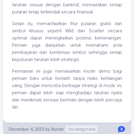
taruhan sesuai dengan bankroll, memastikan setiap
putaran tetap terkendali secara finansial.
Selain itu, memanfaatkan fitur putaran gratis dan
simbol khusus seperti Wild dan Scatter secara
optimal dapat meningkatkan potensi kemenangan.
Pemain juga dianjurkan untuk memahami pola
pembayaran dan kombinasi simbol sehingga setiap
keputusan taruhan lebih strategis.
Permainan ini juga menawarkan mode demo bagi
pemain baru untuk berlatih tanpa risiko kehilangan
uang. Dengan mencoba berbagai strategi di mode ini,
pemain dapat lebih siap menghadapi taruhan nyata
dan menikmati sensasi bermain dengan lebih percaya
diri.
December 4, 2025
by
Austin
Uncategorized
0