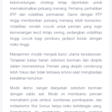
keberuntungan, strategi tetap diperlukan untuk
memaksimalkan peluang menang. Pertama, perhatikan
RTP dan volatilitas permainan. Game dengan RTP
tinggi memberikan peluang menang lebih konsisten.
Volatilitas rendah cocok untuk pemain yang ingin
kemenangan kecil tetapi sering, sedangkan volatilitas
tinggi cocok bagi pemburu jackpot besar dengan
risiko tinggi.
Manajemen modal menjadi kunci utama kesuksesan.
Tetapkan batas harian sebelum bermain dan disiplin
dalam mematuhinya. Pemain yang disiplin cenderung
lebih fokus dan tidak terbawa emosi saat menghadapi
kekalahan beruntun.
Mode demo sangat dianjurkan sebelum bermain
dengan saldo asli. Mode ini membantu pemain
memahami pola simbol, kombinasi pembayaran, dan
mekanisme fitur bonus tanpa risiko kehilangan uang.