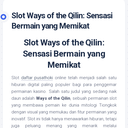
Slot Ways of the Qilin: Sensasi
Bermain yang Memikat
Slot Ways of the Qilin:
Sensasi Bermain yang
Memikat
Slot
daftar pusathoki
online telah menjadi salah satu
hiburan digital paling populer bagi para penggemar
permainan kasino. Salah satu judul yang sedang naik
daun adalah
Ways of the Qilin
, sebuah permainan slot
yang membawa pemain ke dunia mitologi Tiongkok
dengan visual yang memukau dan fitur permainan yang
inovatif. Slot ini tidak hanya menawarkan hiburan, tetapi
juga peluang menang yang menarik melalui