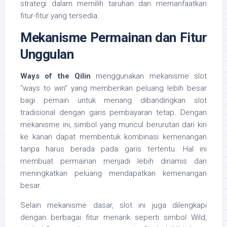
strategi dalam memilih taruhan dan memanfaatkan
fitur-fitur yang tersedia.
Mekanisme Permainan dan Fitur
Unggulan
Ways of the Qilin
menggunakan mekanisme slot
“ways to win” yang memberikan peluang lebih besar
bagi pemain untuk menang dibandingkan slot
tradisional dengan garis pembayaran tetap. Dengan
mekanisme ini, simbol yang muncul berurutan dari kiri
ke kanan dapat membentuk kombinasi kemenangan
tanpa harus berada pada garis tertentu. Hal ini
membuat permainan menjadi lebih dinamis dan
meningkatkan peluang mendapatkan kemenangan
besar.
Selain mekanisme dasar, slot ini juga dilengkapi
dengan berbagai fitur menarik seperti simbol Wild,