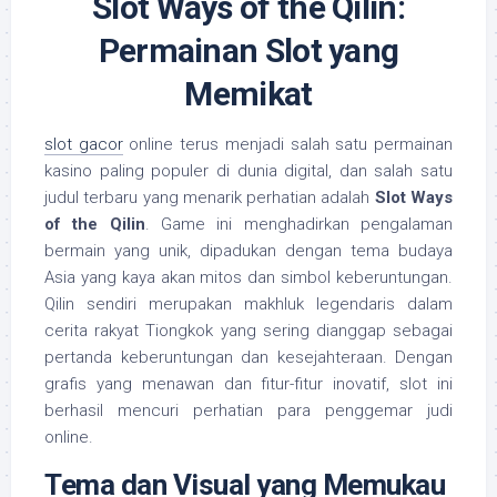
Slot Ways of the Qilin:
Permainan Slot yang
Memikat
slot gacor
online terus menjadi salah satu permainan
kasino paling populer di dunia digital, dan salah satu
judul terbaru yang menarik perhatian adalah
Slot Ways
of the Qilin
. Game ini menghadirkan pengalaman
bermain yang unik, dipadukan dengan tema budaya
Asia yang kaya akan mitos dan simbol keberuntungan.
Qilin sendiri merupakan makhluk legendaris dalam
cerita rakyat Tiongkok yang sering dianggap sebagai
pertanda keberuntungan dan kesejahteraan. Dengan
grafis yang menawan dan fitur-fitur inovatif, slot ini
berhasil mencuri perhatian para penggemar judi
online.
Tema dan Visual yang Memukau