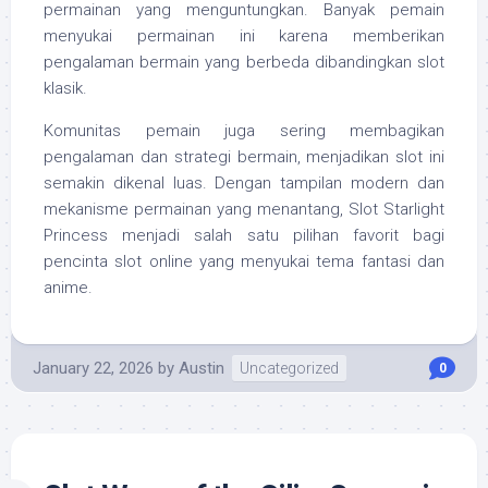
permainan yang menguntungkan. Banyak pemain
menyukai permainan ini karena memberikan
pengalaman bermain yang berbeda dibandingkan slot
klasik.
Komunitas pemain juga sering membagikan
pengalaman dan strategi bermain, menjadikan slot ini
semakin dikenal luas. Dengan tampilan modern dan
mekanisme permainan yang menantang, Slot Starlight
Princess menjadi salah satu pilihan favorit bagi
pencinta slot online yang menyukai tema fantasi dan
anime.
January 22, 2026
by
Austin
Uncategorized
0