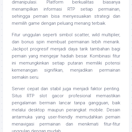
dimanipulasi. Platform berkualitas biasanya
menampilkan informasi RTP setiap permainan,
sehingga pemain bisa menyesuaikan strategi dan
memilih game dengan peluang menang terbaik.
Fitur unggulan seperti simbol scatter, wild multiplier,
dan bonus spin membuat permainan lebih menarik.
Jackpot progresif menjadi daya tarik tambahan bagi
pemain yang mengejar hadiah besar. Kombinasi fitur
ini memungkinkan setiap putaran memiliki potensi
kemenangan signifikan, menjadikan permainan
semakin seru.
Server cepat dan stabil juga menjadi faktor penting.
Situs RTP slot gacor profesional memastikan
pengalaman bermain lancar tanpa gangguan, baik
melalui desktop maupun perangkat mobile. Desain
antarmuka yang user-friendly memudahkan pemain
menavigasi permainan dan menikmati fitur-fitur
unggulan dengan mudah.