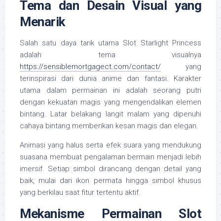
Tema dan Desain Visual yang
Menarik
Salah satu daya tarik utama Slot Starlight Princess
adalah tema visualnya
https://sensiblemortgagect.com/contact/
yang
terinspirasi dari dunia anime dan fantasi. Karakter
utama dalam permainan ini adalah seorang putri
dengan kekuatan magis yang mengendalikan elemen
bintang. Latar belakang langit malam yang dipenuhi
cahaya bintang memberikan kesan magis dan elegan.
Animasi yang halus serta efek suara yang mendukung
suasana membuat pengalaman bermain menjadi lebih
imersif. Setiap simbol dirancang dengan detail yang
baik, mulai dari ikon permata hingga simbol khusus
yang berkilau saat fitur tertentu aktif.
Mekanisme Permainan Slot