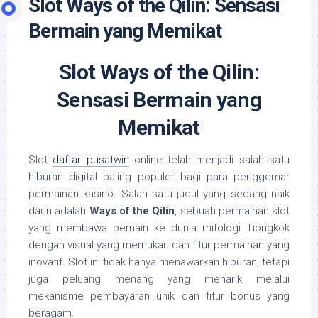
Slot Ways of the Qilin: Sensasi
Bermain yang Memikat
Slot Ways of the Qilin:
Sensasi Bermain yang
Memikat
Slot
daftar pusatwin
online telah menjadi salah satu
hiburan digital paling populer bagi para penggemar
permainan kasino. Salah satu judul yang sedang naik
daun adalah
Ways of the Qilin
, sebuah permainan slot
yang membawa pemain ke dunia mitologi Tiongkok
dengan visual yang memukau dan fitur permainan yang
inovatif. Slot ini tidak hanya menawarkan hiburan, tetapi
juga peluang menang yang menarik melalui
mekanisme pembayaran unik dan fitur bonus yang
beragam.