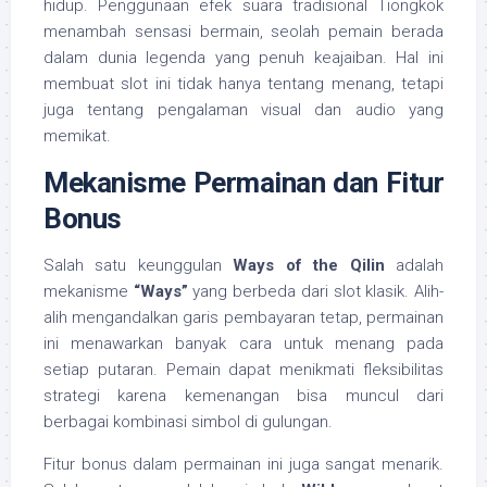
hidup. Penggunaan efek suara tradisional Tiongkok
menambah sensasi bermain, seolah pemain berada
dalam dunia legenda yang penuh keajaiban. Hal ini
membuat slot ini tidak hanya tentang menang, tetapi
juga tentang pengalaman visual dan audio yang
memikat.
Mekanisme Permainan dan Fitur
Bonus
Salah satu keunggulan
Ways of the Qilin
adalah
mekanisme
“Ways”
yang berbeda dari slot klasik. Alih-
alih mengandalkan garis pembayaran tetap, permainan
ini menawarkan banyak cara untuk menang pada
setiap putaran. Pemain dapat menikmati fleksibilitas
strategi karena kemenangan bisa muncul dari
berbagai kombinasi simbol di gulungan.
Fitur bonus dalam permainan ini juga sangat menarik.