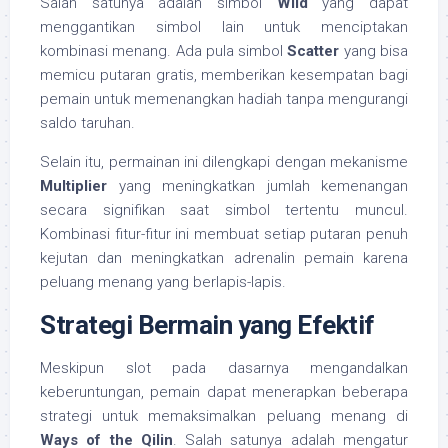
Salah satunya adalah simbol
Wild
yang dapat
menggantikan simbol lain untuk menciptakan
kombinasi menang. Ada pula simbol
Scatter
yang bisa
memicu putaran gratis, memberikan kesempatan bagi
pemain untuk memenangkan hadiah tanpa mengurangi
saldo taruhan.
Selain itu, permainan ini dilengkapi dengan mekanisme
Multiplier
yang meningkatkan jumlah kemenangan
secara signifikan saat simbol tertentu muncul.
Kombinasi fitur-fitur ini membuat setiap putaran penuh
kejutan dan meningkatkan adrenalin pemain karena
peluang menang yang berlapis-lapis.
Strategi Bermain yang Efektif
Meskipun slot pada dasarnya mengandalkan
keberuntungan, pemain dapat menerapkan beberapa
strategi untuk memaksimalkan peluang menang di
Ways of the Qilin
. Salah satunya adalah mengatur