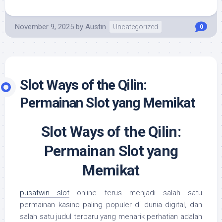
November 9, 2025
by
Austin
Uncategorized
0
Slot Ways of the Qilin:
Permainan Slot yang Memikat
Slot Ways of the Qilin:
Permainan Slot yang
Memikat
pusatwin slot
online terus menjadi salah satu
permainan kasino paling populer di dunia digital, dan
salah satu judul terbaru yang menarik perhatian adalah