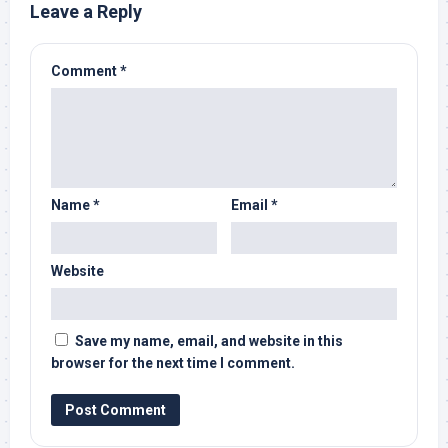
Leave a Reply
Comment
*
Name
*
Email
*
Website
Save my name, email, and website in this
browser for the next time I comment.