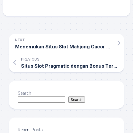
NEXT
Menemukan Situs Slot Mahjong Gacor Terbaik untuk Pengalaman Bermain Anda
PREVIOUS
Situs Slot Pragmatic dengan Bonus Tertinggi: Temukan Di Sini!
Search
Search
Recent Posts