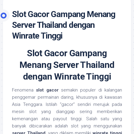
Slot Gacor Gampang Menang
Server Thailand dengan
Winrate Tinggi
Slot Gacor Gampang
Menang Server Thailand
dengan Winrate Tinggi
Fenomena
slot gacor
semakin populer di kalangan
penggemar permainan daring, khususnya di kawasan
Asia Tenggara. Istilah “gacor” sendiri merujuk pada
mesin slot yang dianggap sering memberikan
kemenangan atau payout tinggi. Salah satu yang
banyak dibicarakan adalah slot yang menggunakan
server Thailand
, yang diklaim memiliki
winrate tinggi