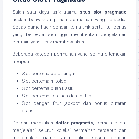
Salah satu daya tarik utama
situs slot pragmatic
adalah banyaknya pilihan permainan yang tersedia.
Setiap game hadir dengan tema unik serta fitur bonus
yang berbeda sehingga memberikan pengalaman
bermain yang tidak membosankan.
Beberapa kategori permainan yang sering ditemukan
meliputi:
Slot bertema petualangan.
Slot bertema mitologi.
Slot bertema buah klasik.
Slot bertema kerajaan dan fantasi.
Slot dengan fitur jackpot dan bonus putaran
gratis.
Dengan melakukan
daftar pragmatic
, pemain dapat
menjelajahi seluruh koleksi permainan tersebut dan
menemukan game yang paling sesuai dengan