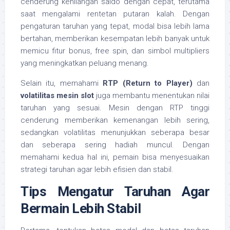
cenderung kehilangan saldo dengan cepat, terutama
saat mengalami rentetan putaran kalah. Dengan
pengaturan taruhan yang tepat, modal bisa lebih lama
bertahan, memberikan kesempatan lebih banyak untuk
memicu fitur bonus, free spin, dan simbol multipliers
yang meningkatkan peluang menang.
Selain itu, memahami
RTP (Return to Player)
dan
volatilitas mesin slot
juga membantu menentukan nilai
taruhan yang sesuai. Mesin dengan RTP tinggi
cenderung memberikan kemenangan lebih sering,
sedangkan volatilitas menunjukkan seberapa besar
dan seberapa sering hadiah muncul. Dengan
memahami kedua hal ini, pemain bisa menyesuaikan
strategi taruhan agar lebih efisien dan stabil.
Tips Mengatur Taruhan Agar
Bermain Lebih Stabil