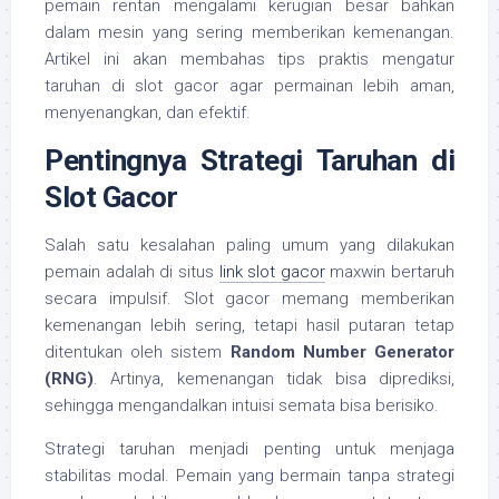
pemain rentan mengalami kerugian besar bahkan
dalam mesin yang sering memberikan kemenangan.
Artikel ini akan membahas tips praktis mengatur
taruhan di slot gacor agar permainan lebih aman,
menyenangkan, dan efektif.
Pentingnya Strategi Taruhan di
Slot Gacor
Salah satu kesalahan paling umum yang dilakukan
pemain adalah di situs
link slot gacor
maxwin bertaruh
secara impulsif. Slot gacor memang memberikan
kemenangan lebih sering, tetapi hasil putaran tetap
ditentukan oleh sistem
Random Number Generator
(RNG)
. Artinya, kemenangan tidak bisa diprediksi,
sehingga mengandalkan intuisi semata bisa berisiko.
Strategi taruhan menjadi penting untuk menjaga
stabilitas modal. Pemain yang bermain tanpa strategi