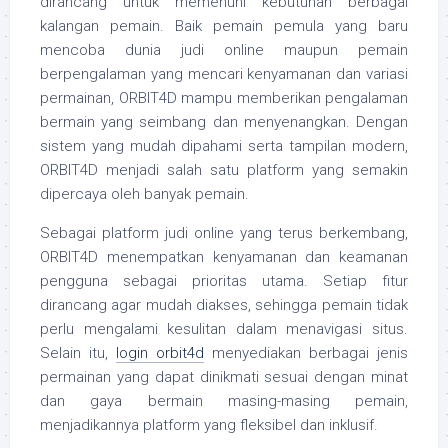
dirancang untuk memenuhi kebutuhan berbagai
kalangan pemain. Baik pemain pemula yang baru
mencoba dunia judi online maupun pemain
berpengalaman yang mencari kenyamanan dan variasi
permainan, ORBIT4D mampu memberikan pengalaman
bermain yang seimbang dan menyenangkan. Dengan
sistem yang mudah dipahami serta tampilan modern,
ORBIT4D menjadi salah satu platform yang semakin
dipercaya oleh banyak pemain.
Sebagai platform judi online yang terus berkembang,
ORBIT4D menempatkan kenyamanan dan keamanan
pengguna sebagai prioritas utama. Setiap fitur
dirancang agar mudah diakses, sehingga pemain tidak
perlu mengalami kesulitan dalam menavigasi situs.
Selain itu,
login orbit4d
menyediakan berbagai jenis
permainan yang dapat dinikmati sesuai dengan minat
dan gaya bermain masing-masing pemain,
menjadikannya platform yang fleksibel dan inklusif.