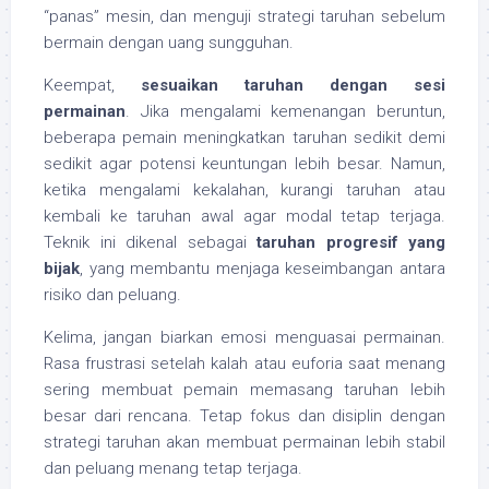
“panas” mesin, dan menguji strategi taruhan sebelum
bermain dengan uang sungguhan.
Keempat,
sesuaikan taruhan dengan sesi
permainan
. Jika mengalami kemenangan beruntun,
beberapa pemain meningkatkan taruhan sedikit demi
sedikit agar potensi keuntungan lebih besar. Namun,
ketika mengalami kekalahan, kurangi taruhan atau
kembali ke taruhan awal agar modal tetap terjaga.
Teknik ini dikenal sebagai
taruhan progresif yang
bijak
, yang membantu menjaga keseimbangan antara
risiko dan peluang.
Kelima, jangan biarkan emosi menguasai permainan.
Rasa frustrasi setelah kalah atau euforia saat menang
sering membuat pemain memasang taruhan lebih
besar dari rencana. Tetap fokus dan disiplin dengan
strategi taruhan akan membuat permainan lebih stabil
dan peluang menang tetap terjaga.