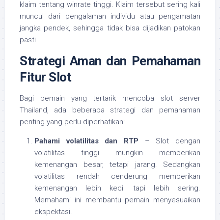
klaim tentang winrate tinggi. Klaim tersebut sering kali
muncul dari pengalaman individu atau pengamatan
jangka pendek, sehingga tidak bisa dijadikan patokan
pasti.
Strategi Aman dan Pemahaman
Fitur Slot
Bagi pemain yang tertarik mencoba slot server
Thailand, ada beberapa strategi dan pemahaman
penting yang perlu diperhatikan:
Pahami volatilitas dan RTP
– Slot dengan
volatilitas tinggi mungkin memberikan
kemenangan besar, tetapi jarang. Sedangkan
volatilitas rendah cenderung memberikan
kemenangan lebih kecil tapi lebih sering.
Memahami ini membantu pemain menyesuaikan
ekspektasi.