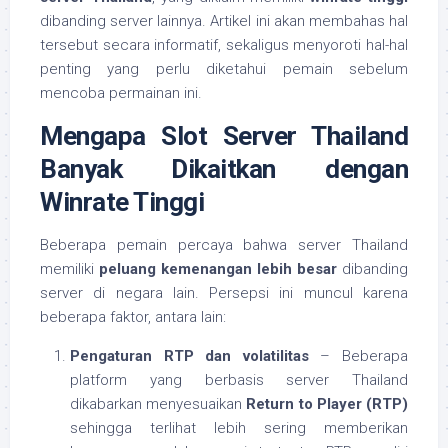
dibanding server lainnya. Artikel ini akan membahas hal
tersebut secara informatif, sekaligus menyoroti hal-hal
penting yang perlu diketahui pemain sebelum
mencoba permainan ini.
Mengapa Slot Server Thailand
Banyak Dikaitkan dengan
Winrate Tinggi
Beberapa pemain percaya bahwa server Thailand
memiliki
peluang kemenangan lebih besar
dibanding
server di negara lain. Persepsi ini muncul karena
beberapa faktor, antara lain:
Pengaturan RTP dan volatilitas
– Beberapa
platform yang berbasis server Thailand
dikabarkan menyesuaikan
Return to Player (RTP)
sehingga terlihat lebih sering memberikan