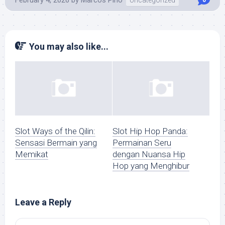
February 4, 2026
by
Marcos Pino
Uncategorized
0
You may also like...
Slot Ways of the Qilin:
Slot Hip Hop Panda:
Sensasi Bermain yang
Permainan Seru
Memikat
dengan Nuansa Hip
Hop yang Menghibur
Leave a Reply