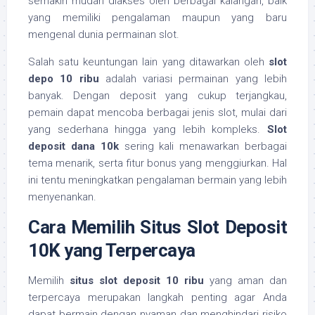
semakin mudah diakses oleh berbagai kalangan, baik
yang memiliki pengalaman maupun yang baru
mengenal dunia permainan slot.
Salah satu keuntungan lain yang ditawarkan oleh
slot
depo 10 ribu
adalah variasi permainan yang lebih
banyak. Dengan deposit yang cukup terjangkau,
pemain dapat mencoba berbagai jenis slot, mulai dari
yang sederhana hingga yang lebih kompleks.
Slot
deposit dana 10k
sering kali menawarkan berbagai
tema menarik, serta fitur bonus yang menggiurkan. Hal
ini tentu meningkatkan pengalaman bermain yang lebih
menyenankan.
Cara Memilih Situs Slot Deposit
10K yang Terpercaya
Memilih
situs slot deposit 10 ribu
yang aman dan
terpercaya merupakan langkah penting agar Anda
dapat bermain dengan nyaman dan menghindari risiko