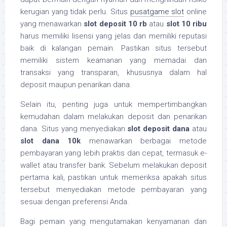
kerugian yang tidak perlu. Situs
pusatgame slot
online
yang menawarkan
slot deposit 10 rb
atau
slot 10 ribu
harus memiliki lisensi yang jelas dan memiliki reputasi
baik di kalangan pemain. Pastikan situs tersebut
memiliki sistem keamanan yang memadai dan
transaksi yang transparan, khususnya dalam hal
deposit maupun penarikan dana.
Selain itu, penting juga untuk mempertimbangkan
kemudahan dalam melakukan deposit dan penarikan
dana. Situs yang menyediakan
slot deposit dana
atau
slot dana 10k
menawarkan berbagai metode
pembayaran yang lebih praktis dan cepat, termasuk e-
wallet atau transfer bank. Sebelum melakukan deposit
pertama kali, pastikan untuk memeriksa apakah situs
tersebut menyediakan metode pembayaran yang
sesuai dengan preferensi Anda.
Bagi pemain yang mengutamakan kenyamanan dan