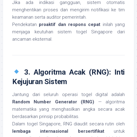
Jika ada indikasi gangguan, sistem otomatis
menghentikan proses dan mengirim notifikasi ke tim
keamanan serta auditor pemerintah.
Pendekatan
proaktif dan respons cepat
inilah yang
menjaga keutuhan sistem togel Singapore dari
ancaman eksternal.
3. Algoritma Acak (RNG): Inti
Kejujuran Sistem
Jantung dari seluruh operasi togel digital adalah
Random Number Generator (RNG)
— algoritma
matematika yang menghasilkan angka secara acak
berdasarkan prinsip probabilitas.
Dalam togel Singapore, RNG diaudit secara rutin oleh
lembaga internasional bersertifikat
untuk