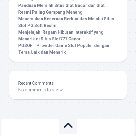
Panduan Memilih Situs Slot Gacor dan Slot
Resmi Paling Gampang Menang
Menemukan Keseruan Berkualitas Melalui Situs
Slot PG Soft Resmi
Menjelajahi Ragam Hiburan Interaktif yang
Menarik di Situs Slot777 Gacor
PGSOFT Provider Game Slot Populer dengan
Tema Unik dan Menarik
Recent Comments
No comments to show.