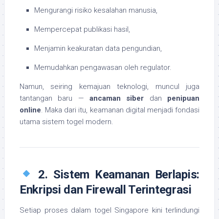
Mengurangi risiko kesalahan manusia,
Mempercepat publikasi hasil,
Menjamin keakuratan data pengundian,
Memudahkan pengawasan oleh regulator.
Namun, seiring kemajuan teknologi, muncul juga
tantangan baru —
ancaman siber
dan
penipuan
online
. Maka dari itu, keamanan digital menjadi fondasi
utama sistem togel modern.
2. Sistem Keamanan Berlapis:
Enkripsi dan Firewall Terintegrasi
Setiap proses dalam togel Singapore kini terlindungi