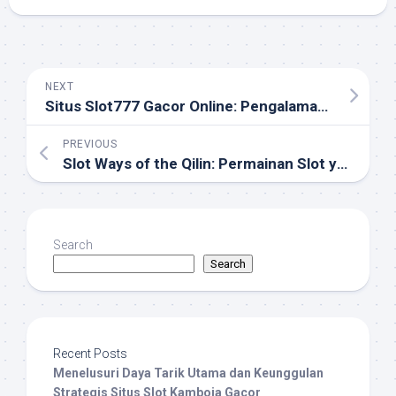
NEXT
Situs Slot777 Gacor Online: Pengalaman Slot Gampang Menang yang Memikat
PREVIOUS
Slot Ways of the Qilin: Permainan Slot yang Memikat
Search
Search
Recent Posts
Menelusuri Daya Tarik Utama dan Keunggulan
Strategis Situs Slot Kamboja Gacor