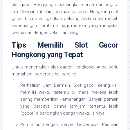
slot gacor Hongkong dibandingkan server dari negara
lain. Dengan kata lain, bermain di server Hongkong slot
gacor bisa meningkatkan peluang Anda untuk meraih
kemenangan, terutama bagi mereka yang menyukai
permainan dengan volatilitas tinggi.
Tips Memilih Slot Gacor
Hongkong yang Tepat
Untuk menemukan slot gacor Hongkong, Anda perlu
memahami beberapa hal penting:
Perhatikan Jam Bermain: Slot gacor sering kali
memiliki waktu tertentu di mana mereka lebih
sering memberikan kemenangan. Banyak pemain
yang percaya bahwa jam-jam tertentu lebih
“gacor” dibandingkan dengan waktu lainnya.
Pilih Situs dengan Server Terpercaya: Pastikan