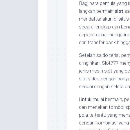
Bagi para pemula yang i
langkah bermain
slot
sa
mendaftar akun di situs
secara lengkap dan bena
deposit dana mengguna
dari transfer bank hingg
Setelah saldo terisi, p
diinginkan. Slot777 men
jenis mesin slot yang be
slot video dengan banyak
sesuai dengan selera dan
Untuk mulai bermain, p
dan menekan tombol spi
pola tertentu yang men
dengan kombinasi yang m