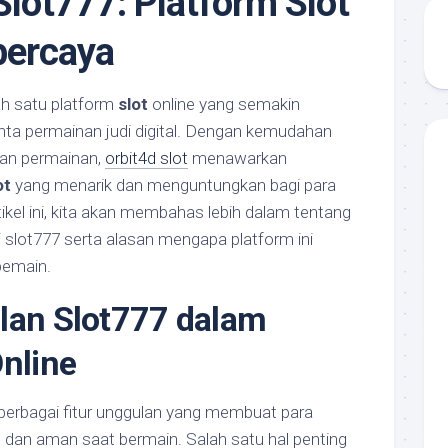
lot777: Platform Slot
percaya
h satu platform
slot
online yang semakin
inta permainan judi digital. Dengan kemudahan
han permainan,
orbit4d slot
menawarkan
ot
yang menarik dan menguntungkan bagi para
kel ini, kita akan membahas lebih dalam tentang
i slot777 serta alasan mengapa platform ini
pemain.
lan Slot777 dalam
Online
berbagai fitur unggulan yang membuat para
an aman saat bermain. Salah satu hal penting