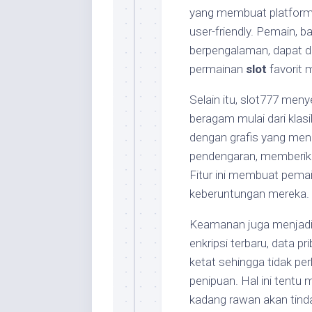
yang membuat platform 
user-friendly. Pemain, 
berpengalaman, dapat
permainan
slot
favorit 
Selain itu, slot777 meny
beragam mulai dari klas
dengan grafis yang men
pendengaran, memberika
Fitur ini membuat pema
keberuntungan mereka.
Keamanan juga menjadi 
enkripsi terbaru, data p
ketat sehingga tidak pe
penipuan. Hal ini tentu
kadang rawan akan tind