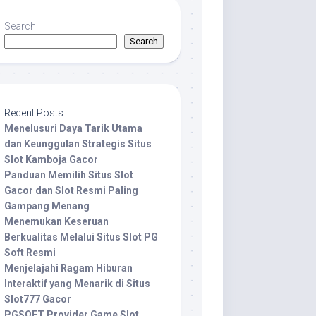
Search
Search
Recent Posts
Menelusuri Daya Tarik Utama
dan Keunggulan Strategis Situs
Slot Kamboja Gacor
Panduan Memilih Situs Slot
Gacor dan Slot Resmi Paling
Gampang Menang
Menemukan Keseruan
Berkualitas Melalui Situs Slot PG
Soft Resmi
Menjelajahi Ragam Hiburan
Interaktif yang Menarik di Situs
Slot777 Gacor
PGSOFT Provider Game Slot