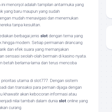
ini menonjol adalah tampilan antarmuka yang
baik yang baru maupun yang sudah
 dengan mudah menavigasi dan menemukan
mereka tanpa kesulitan.
ediakan berbagai jenis
slot
dengan tema yang
ik hingga modern. Setiap permainan dirancang
arik dan efek suara yang memanjakan
n sensasi seolah-olah bermain di kasino nyata.
in betah berlama-lama dan terus mencoba
prioritas utama di slot777. Dengan sistem
ribadi dan transaksi para pemain dijaga dengan
rlu khawatir akan kebocoran informasi atau
 menjadi nilai tambah dalam dunia
slot
online yang
akan curang.