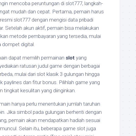
ngin mencoba peruntungan di slot777, langkah-
ngat mudah dan cepat. Pertama, pemain harus
 resmi slot777 dengan mengisi data pribadi
r. Setelah akun aktif, pemain bisa melakukan
kan metode pembayaran yang tersedia, mulai
a dompet digital.
emain dapat memilih permainan
slot
yang
yediakan ratusan judul game dengan berbagai
rbeda, mulai dari slot klasik 3 gulungan hingga
 paylines dan fitur bonus. Pilihlah game yang
 tingkat kesulitan yang diinginkan.
emain hanya perlu menentukan jumlah taruhan
n. Jika simbol pada gulungan berhenti dengan
ang, pemain akan mendapatkan hadiah sesuai
uncul. Selain itu, beberapa game slot juga