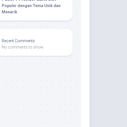
Populer dengan Tema Unik dan
Menarik
Recent Comments
No comments to show.