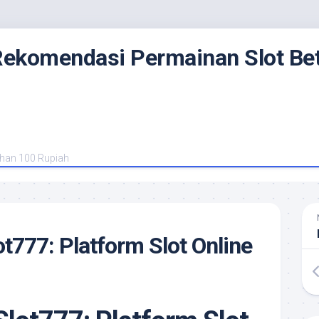
Rekomendasi Permainan Slot Bet
uhan 100 Rupiah
t777: Platform Slot Online