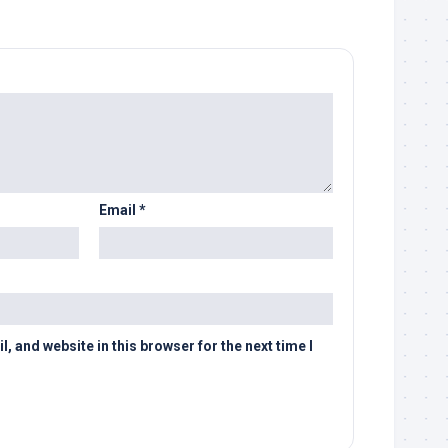
Email
*
 and website in this browser for the next time I