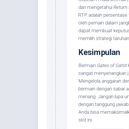
dan mengetahui
Return 
RTP adalah persentase 
oleh pemain dalam jang
dapat membuat keputusa
memilih strategi taruhan
Kesimpulan
Bermain
Gates of Gatot
sangat menyenangkan ji
Mengelola anggaran den
bermain dengan sabar a
menang. Jangan lupa un
dengan tanggung jawab.
Anda bisa memaksimalk
slot ini.