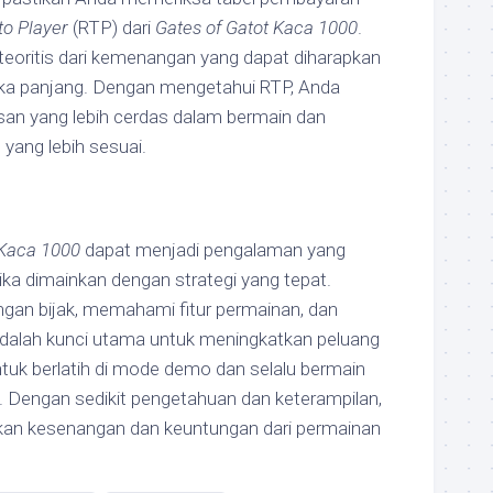
to Player
(RTP) dari
Gates of Gatot Kaca 1000
.
teoritis dari kemenangan yang dapat diharapkan
ka panjang. Dengan mengetahui RTP, Anda
n yang lebih cerdas dalam bermain dan
 yang lebih sesuai.
 Kaca 1000
dapat menjadi pengalaman yang
ka dimainkan dengan strategi yang tepat.
gan bijak, memahami fitur permainan, dan
dalah kunci utama untuk meningkatkan peluang
tuk berlatih di mode demo dan selalu bermain
 Dengan sedikit pengetahuan dan keterampilan,
an kesenangan dan keuntungan dari permainan