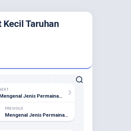
 Kecil Taruhan
NEXT
Mengenal Jenis Permainan Slot Online Great Rhino Megaways
PREVIOUS
Mengenal Jenis Permainan Slot Online Gates of Gatot Kaca 1000