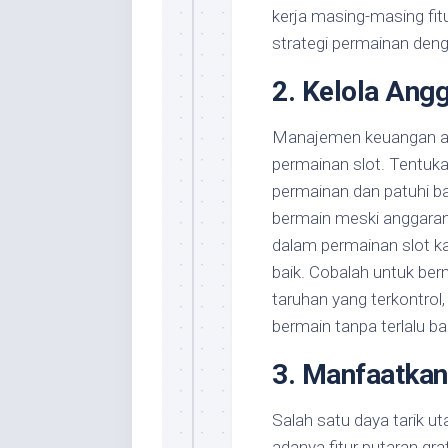
kerja masing-masing fi
strategi permainan denga
2.
Kelola Angg
Manajemen keuangan ad
permainan slot. Tentuk
permainan dan patuhi ba
bermain meski anggaran
dalam permainan slot 
baik. Cobalah untuk ber
taruhan yang terkontro
bermain tanpa terlalu ba
3.
Manfaatkan 
Salah satu daya tarik 
adanya fitur putaran gr