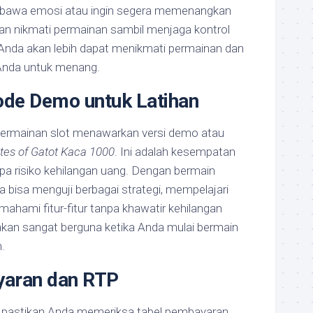
erbawa emosi atau ingin segera memenangkan
an nikmati permainan sambil menjaga kontrol
 Anda akan lebih dapat menikmati permainan dan
Anda untuk menang.
de Demo untuk Latihan
permainan slot menawarkan versi demo atau
tes of Gatot Kaca 1000
. Ini adalah kesempatan
npa risiko kehilangan uang. Dengan bermain
bisa menguji berbagai strategi, mempelajari
ahami fitur-fitur tanpa khawatir kehilangan
i akan sangat berguna ketika Anda mulai bermain
.
aran dan RTP
 pastikan Anda memeriksa tabel pembayaran