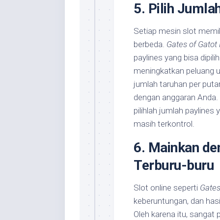
5.
Pilih Jumla
Setiap mesin slot memil
berbeda.
Gates of Gatot
paylines yang bisa dipi
meningkatkan peluang u
jumlah taruhan per putar
dengan anggaran Anda. 
pilihlah jumlah paylines
masih terkontrol.
6.
Mainkan de
Terburu-buru
Slot online seperti
Gates
keberuntungan, dan hasil
Oleh karena itu, sangat