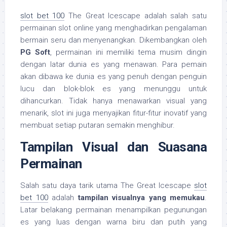
slot bet 100
The Great Icescape adalah salah satu
permainan slot online yang menghadirkan pengalaman
bermain seru dan menyenangkan. Dikembangkan oleh
PG Soft
, permainan ini memiliki tema musim dingin
dengan latar dunia es yang menawan. Para pemain
akan dibawa ke dunia es yang penuh dengan penguin
lucu dan blok-blok es yang menunggu untuk
dihancurkan. Tidak hanya menawarkan visual yang
menarik, slot ini juga menyajikan fitur-fitur inovatif yang
membuat setiap putaran semakin menghibur.
Tampilan Visual dan Suasana
Permainan
Salah satu daya tarik utama The Great Icescape
slot
bet 100
adalah
tampilan visualnya yang memukau
.
Latar belakang permainan menampilkan pegunungan
es yang luas dengan warna biru dan putih yang