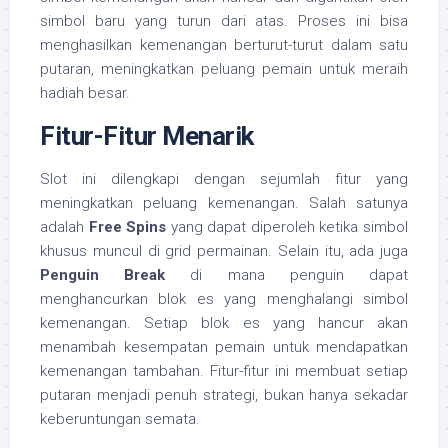
simbol baru yang turun dari atas. Proses ini bisa
menghasilkan kemenangan berturut-turut dalam satu
putaran, meningkatkan peluang pemain untuk meraih
hadiah besar.
Fitur-Fitur Menarik
Slot ini dilengkapi dengan sejumlah fitur yang
meningkatkan peluang kemenangan. Salah satunya
adalah
Free Spins
yang dapat diperoleh ketika simbol
khusus muncul di grid permainan. Selain itu, ada juga
Penguin Break
di mana penguin dapat
menghancurkan blok es yang menghalangi simbol
kemenangan. Setiap blok es yang hancur akan
menambah kesempatan pemain untuk mendapatkan
kemenangan tambahan. Fitur-fitur ini membuat setiap
putaran menjadi penuh strategi, bukan hanya sekadar
keberuntungan semata.