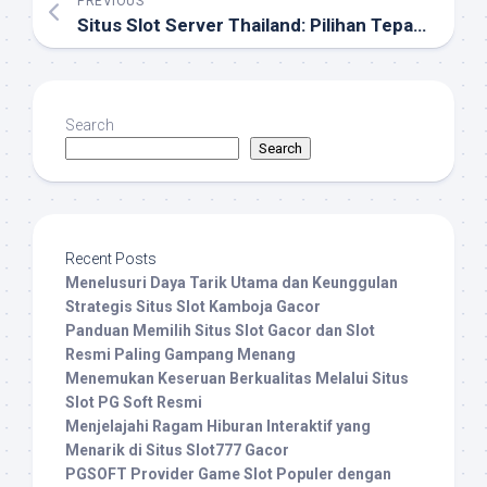
PREVIOUS
Situs Slot Server Thailand: Pilihan Tepat untuk Slot Gacor
Search
Search
Recent Posts
Menelusuri Daya Tarik Utama dan Keunggulan
Strategis Situs Slot Kamboja Gacor
Panduan Memilih Situs Slot Gacor dan Slot
Resmi Paling Gampang Menang
Menemukan Keseruan Berkualitas Melalui Situs
Slot PG Soft Resmi
Menjelajahi Ragam Hiburan Interaktif yang
Menarik di Situs Slot777 Gacor
PGSOFT Provider Game Slot Populer dengan