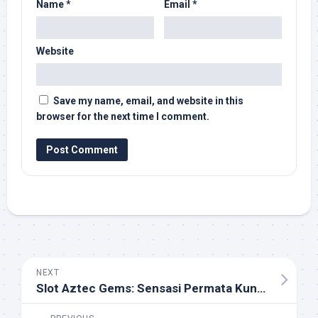
Name
*
Email
*
Website
Save my name, email, and website in this
browser for the next time I comment.
NEXT
Slot Aztec Gems: Sensasi Permata Kuno dalam Dunia Slot Online