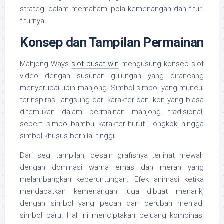
strategi dalam memahami pola kemenangan dan fitur-
fiturnya.
Konsep dan Tampilan Permainan
Mahjong Ways
slot pusat win
mengusung konsep slot
video dengan susunan gulungan yang dirancang
menyerupai ubin mahjong. Simbol-simbol yang muncul
terinspirasi langsung dari karakter dan ikon yang biasa
ditemukan dalam permainan mahjong tradisional,
seperti simbol bambu, karakter huruf Tiongkok, hingga
simbol khusus bernilai tinggi.
Dari segi tampilan, desain grafisnya terlihat mewah
dengan dominasi warna emas dan merah yang
melambangkan keberuntungan. Efek animasi ketika
mendapatkan kemenangan juga dibuat menarik,
dengan simbol yang pecah dan berubah menjadi
simbol baru. Hal ini menciptakan peluang kombinasi