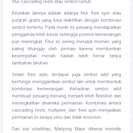
fitur cascading reels atau simbol runtuh.
Keunikan lainnya adalah adanya fitur free spin atau
putaran gratis yang bisa diaktifkan dengan kombinasi
simbol tertentu. Pada mode ini, peluang mendapatkan
pengganda lebih besar sehingga potensi kemenangan
pun meningkat. Fitur ini sering menjadi momen yang
paling ditunggu oleh pemain karena memberikan
kesempatan meraih hadiah lebih besar tanpa
tambahan taruhan.
Selain free spin, terdapat juga simbol wild yang
berfungsi menggantikan simbol lain untuk membentuk
kombinasi kemenangan. Kehadiran simbol wild
membuat peluang menang menjadi lebih fleksibel dan
meningkatkan dinamika permainan. Kombinasi antara
cascading reels, multiplier, dan free spin menjadikan
permainan ini terasa seru dan tidak monoton.
Dari sisi volatilitas, Mahjong Ways dikenal memiliki