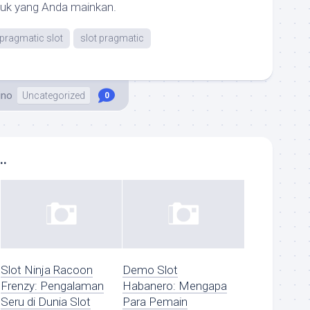
uk yang Anda mainkan.
pragmatic slot
slot pragmatic
ino
Uncategorized
0
..
Slot Ninja Racoon
Demo Slot
Frenzy: Pengalaman
Habanero: Mengapa
Seru di Dunia Slot
Para Pemain