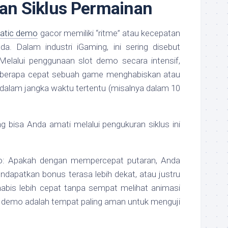
an Siklus Permainan
matic demo
gacor memiliki “ritme” atau kecepatan
da. Dalam industri iGaming, ini sering disebut
 Melalui penggunaan slot demo secara intensif,
eberapa cepat sebuah game menghabiskan atau
alam jangka waktu tertentu (misalnya dalam 10
g bisa Anda amati melalui pengukuran siklus ini
rbo: Apakah dengan mempercepat putaran, Anda
dapatkan bonus terasa lebih dekat, atau justru
 habis lebih cepat tanpa sempat melihat animasi
demo adalah tempat paling aman untuk menguji