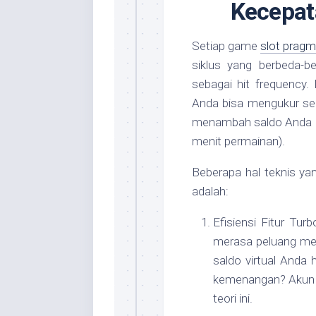
Kecepat
Setiap game
slot prag
siklus yang berbeda-be
sebagai hit frequency.
Anda bisa mengukur s
menambah saldo Anda d
menit permainan).
Beberapa hal teknis yan
adalah:
Efisiensi Fitur Tu
merasa peluang men
saldo virtual Anda
kemenangan? Akun 
teori ini.