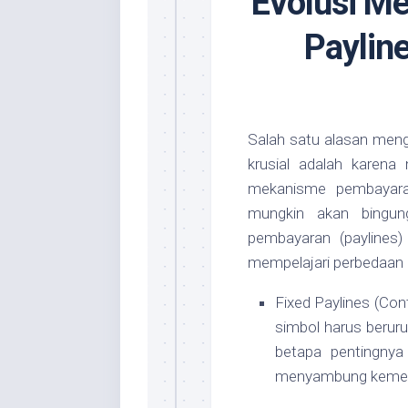
Evolusi Me
Payline
Salah satu alasan meng
krusial adalah karen
mekanisme pembayara
mungkin akan bingun
pembayaran (paylines) t
mempelajari perbedaan 
Fixed Paylines (Con
simbol harus berur
betapa pentingnya
menyambung keme