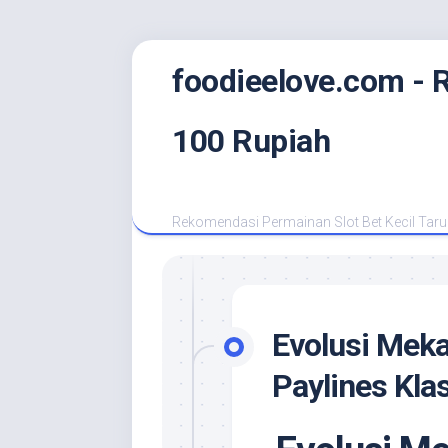
Skip
foodieelove.com - 
to
content
100 Rupiah
Rekomendasi Permainan Slot Bet Kecil Tar
Evolusi Meka
Paylines Kla