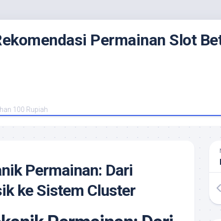
Rekomendasi Permainan Slot Bet
uhan 100 Rupiah
nik Permainan: Dari
sik ke Sistem Cluster