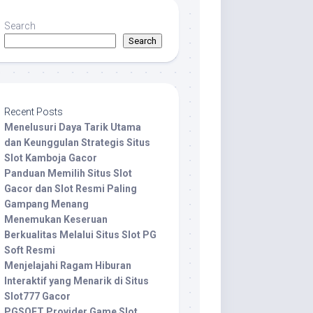
Search
Search
Recent Posts
Menelusuri Daya Tarik Utama
dan Keunggulan Strategis Situs
Slot Kamboja Gacor
Panduan Memilih Situs Slot
Gacor dan Slot Resmi Paling
Gampang Menang
Menemukan Keseruan
Berkualitas Melalui Situs Slot PG
Soft Resmi
Menjelajahi Ragam Hiburan
Interaktif yang Menarik di Situs
Slot777 Gacor
PGSOFT Provider Game Slot