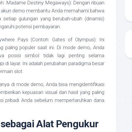
oh: Madame Destiny Megaways): Dengan ribuan
g, akun demo membantu Anda memahami bahwa
 setiap gulungan yang berubah-ubah (dinamis)
garuhi potensi pembayaran.
ywhere Pays (Contoh: Gates of Olympus): Ini
g paling populer saat ini. Di mode demo, Anda
wa posisi simbol tidak lagi penting selama
 di layar. Ini adalah perubahan paradigma besar
rmain slot.
nya di mode demo, Anda bisa mengidentifikasi
berikan kepuasan visual dan hasil yang paling
nsi pribadi Anda sebelum mempertaruhkan dana
 sebagai Alat Pengukur