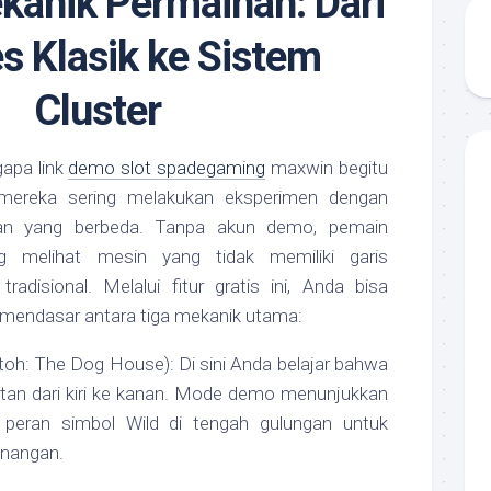
kanik Permainan: Dari
s Klasik ke Sistem
Cluster
apa link
demo slot spadegaming
maxwin begitu
a mereka sering melakukan eksperimen dengan
n yang berbeda. Tanpa akun demo, pemain
g melihat mesin yang tidak memiliki garis
radisional. Melalui fitur gratis ini, Anda bisa
mendasar antara tiga mekanik utama:
toh: The Dog House): Di sini Anda belajar bahwa
utan dari kiri ke kanan. Mode demo menunjukkan
 peran simbol Wild di tengah gulungan untuk
nangan.