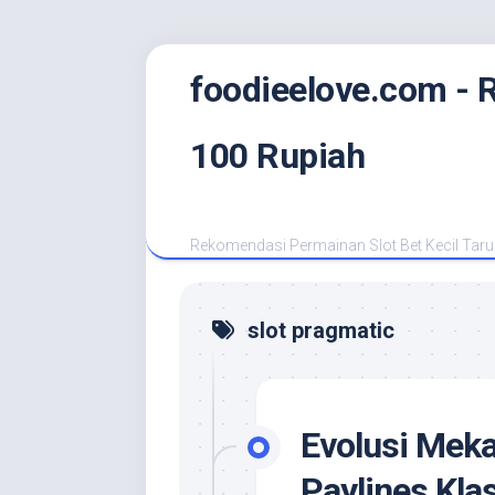
Skip
foodieelove.com - 
to
content
100 Rupiah
Rekomendasi Permainan Slot Bet Kecil Tar
slot pragmatic
Evolusi Meka
Paylines Kla