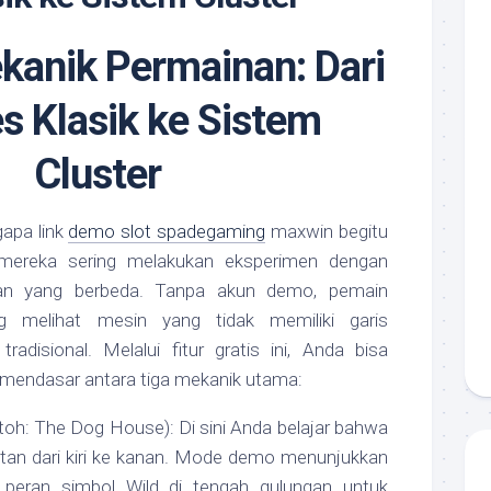
kanik Permainan: Dari
s Klasik ke Sistem
Cluster
apa link
demo slot spadegaming
maxwin begitu
a mereka sering melakukan eksperimen dengan
n yang berbeda. Tanpa akun demo, pemain
g melihat mesin yang tidak memiliki garis
radisional. Melalui fitur gratis ini, Anda bisa
mendasar antara tiga mekanik utama:
toh: The Dog House): Di sini Anda belajar bahwa
utan dari kiri ke kanan. Mode demo menunjukkan
 peran simbol Wild di tengah gulungan untuk