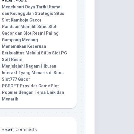
Recent Posts
Menelusuri Daya Tarik Utama
dan Keunggulan Strategis Situs
Slot Kamboja Gacor
Panduan Memilih Situs Slot
Gacor dan Slot Resmi Paling
Gampang Menang
Menemukan Keseruan
Berkualitas Melalui Situs Slot PG
Soft Resmi
Menjelajahi Ragam Hiburan
Interaktif yang Menarik di Situs
Slot777 Gacor
PGSOFT Provider Game Slot
Populer dengan Tema Unik dan
Menarik
Recent Comments