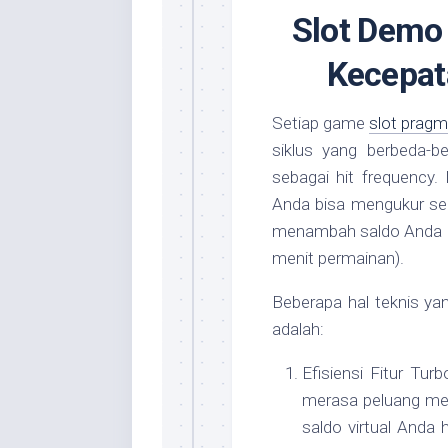
Slot Demo
Kecepat
Setiap game
slot prag
siklus yang berbeda-be
sebagai hit frequency.
Anda bisa mengukur s
menambah saldo Anda d
menit permainan).
Beberapa hal teknis yan
adalah:
Efisiensi Fitur Tu
merasa peluang men
saldo virtual Anda