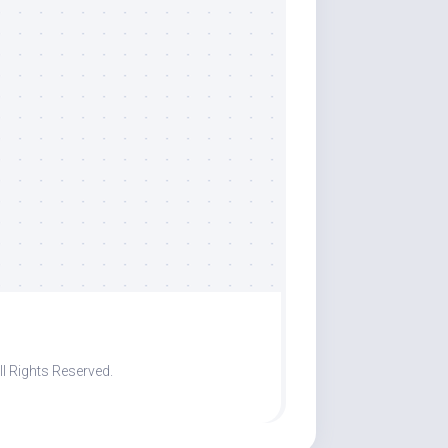
l Rights Reserved.