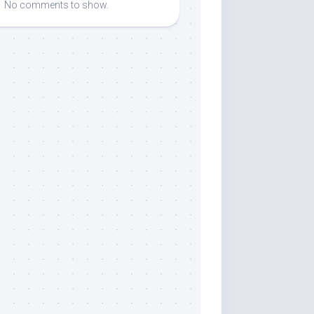
No comments to show.