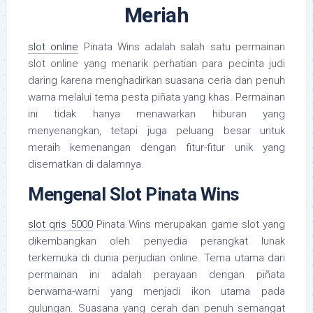
Meriah
slot online
Pinata Wins adalah salah satu permainan
slot online yang menarik perhatian para pecinta judi
daring karena menghadirkan suasana ceria dan penuh
warna melalui tema pesta piñata yang khas. Permainan
ini tidak hanya menawarkan hiburan yang
menyenangkan, tetapi juga peluang besar untuk
meraih kemenangan dengan fitur-fitur unik yang
disematkan di dalamnya.
Mengenal Slot Pinata Wins
slot qris 5000
Pinata Wins merupakan game slot yang
dikembangkan oleh penyedia perangkat lunak
terkemuka di dunia perjudian online. Tema utama dari
permainan ini adalah perayaan dengan piñata
berwarna-warni yang menjadi ikon utama pada
gulungan. Suasana yang cerah dan penuh semangat