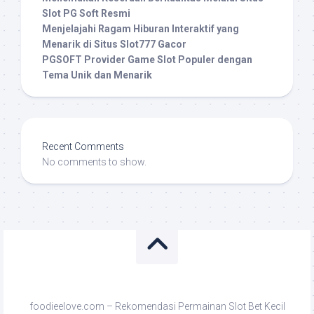
Slot PG Soft Resmi
Menjelajahi Ragam Hiburan Interaktif yang
Menarik di Situs Slot777 Gacor
PGSOFT Provider Game Slot Populer dengan
Tema Unik dan Menarik
Recent Comments
No comments to show.
foodieelove.com – Rekomendasi Permainan Slot Bet Kecil