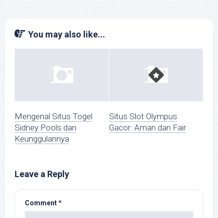
You may also like...
Mengenal Situs Togel
Situs Slot Olympus
Sidney Pools dan
Gacor: Aman dan Fair
Keunggulannya
Leave a Reply
Comment
*