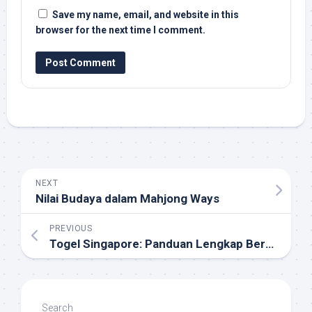
Save my name, email, and website in this
browser for the next time I comment.
NEXT
Nilai Budaya dalam Mahjong Ways
PREVIOUS
Togel Singapore: Panduan Lengkap Bermain di Singapore Pools
Search