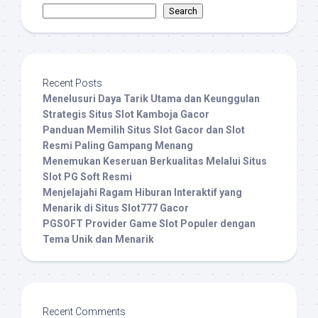
Search
Recent Posts
Menelusuri Daya Tarik Utama dan Keunggulan
Strategis Situs Slot Kamboja Gacor
Panduan Memilih Situs Slot Gacor dan Slot
Resmi Paling Gampang Menang
Menemukan Keseruan Berkualitas Melalui Situs
Slot PG Soft Resmi
Menjelajahi Ragam Hiburan Interaktif yang
Menarik di Situs Slot777 Gacor
PGSOFT Provider Game Slot Populer dengan
Tema Unik dan Menarik
Recent Comments