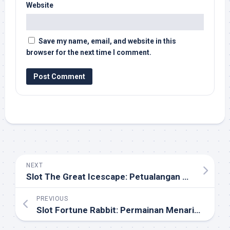
Website
Save my name, email, and website in this
browser for the next time I comment.
NEXT
Slot The Great Icescape: Petualangan Mengasyikkan di Dunia Es
PREVIOUS
Slot Fortune Rabbit: Permainan Menarik yang Penuh Keberuntungan