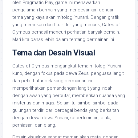
oleh Pragmatic Play, game ini menawarkan
pengalaman bermain yang mengesankan dengan
tema yang kaya akan mitologi Yunani. Dengan grafik
yang memukau dan fitur-fitur yang menarik, Gates of
Olympus berhasil mencuri perhatian banyak pemain.
Mari kita bahas lebih dalam tentang permainan ini.
Tema dan Desain Visual
Gates of Olympus mengangkat tema mitologi Yunani
kuno, dengan fokus pada dewa Zeus, penguasa langit
dan petir. Latar belakang permainan ini
memperlihatkan pemandangan langit yang indah
dengan awan yang berputar, memberikan nuansa yang
misterius dan magis. Selain itu, simbol-simbol pada
gulungan terdiri dari berbagai benda yang berkaitan
dengan dewa-dewa Yunani, seperti cincin, piala,
perhiasan, dan elang.
Desain visualnya sangat memanjakan mata, dengan