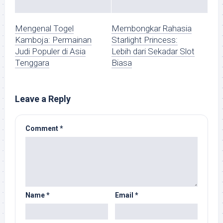
Mengenal Togel
Membongkar Rahasia
Kamboja: Permainan
Starlight Princess:
Judi Populer di Asia
Lebih dari Sekadar Slot
Tenggara
Biasa
Leave a Reply
Comment
*
Name
*
Email
*