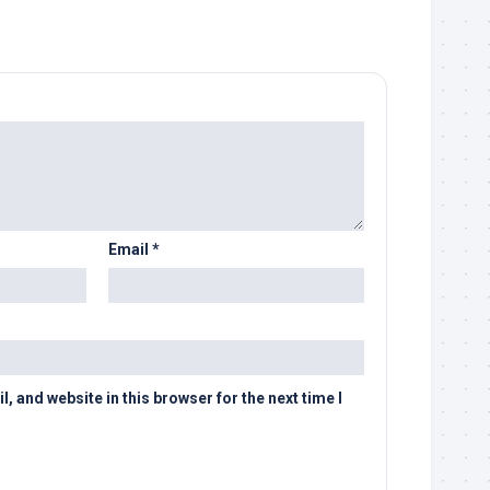
Email
*
 and website in this browser for the next time I