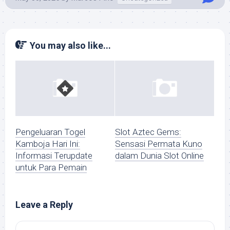
You may also like...
Pengeluaran Togel
Slot Aztec Gems:
Kamboja Hari Ini:
Sensasi Permata Kuno
Informasi Terupdate
dalam Dunia Slot Online
untuk Para Pemain
Leave a Reply