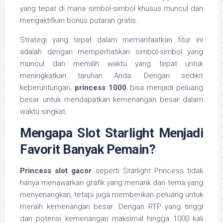
yang tepat di mana simbol-simbol khusus muncul dan
mengaktifkan bonus putaran gratis.
Strategi yang tepat dalam memanfaatkan fitur ini
adalah dengan memperhatikan simbol-simbol yang
muncul dan memilih waktu yang tepat untuk
meningkatkan taruhan Anda. Dengan sedikit
keberuntungan,
princess 1000
bisa menjadi peluang
besar untuk mendapatkan kemenangan besar dalam
waktu singkat.
Mengapa Slot Starlight Menjadi
Favorit Banyak Pemain?
Princess slot gacor
seperti Starlight Princess tidak
hanya menawarkan grafik yang menarik dan tema yang
menyenangkan, tetapi juga memberikan peluang untuk
meraih kemenangan besar. Dengan RTP yang tinggi
dan potensi kemenangan maksimal hingga 1000 kali