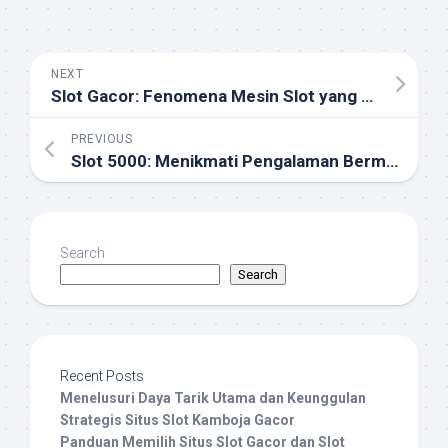
NEXT
Slot Gacor: Fenomena Mesin Slot yang Paling Dicari Pemain
PREVIOUS
Slot 5000: Menikmati Pengalaman Bermain dengan Deposit Terjangkau
Search
Search
Recent Posts
Menelusuri Daya Tarik Utama dan Keunggulan
Strategis Situs Slot Kamboja Gacor
Panduan Memilih Situs Slot Gacor dan Slot