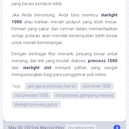
yang berani bertaruh lebih.
Jika Anda beruntung, Anda bisa memicu
starlight
1000
atau bahkan meraih jackpot yang lebih besar.
Pemain yang sabar dan cermat dalam memanfaatkan
setiap putaran akan memiliki kesempatan lebih besar
untuk meraih kemenangan.
Dengan berbagai fitur menarik, peluang besar untuk
menang, dan link yang mudah diakses,
princess 1000
dan
starlight slot
menjadi pilihan yang sangat
menguntungkan bagi para penggemar judi online.
Tags:
jam gacor princess hari ini
slot inces 1000
slot princess 1000
slot princess gampang menang
starlight princess gacor
May 30, 2025
by
Marcos Pino
Uncategorized
0