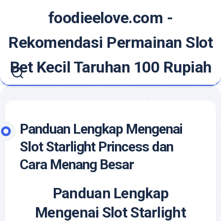
Skip
foodieelove.com -
to
content
Rekomendasi Permainan Slot
Bet Kecil Taruhan 100 Rupiah
Panduan Lengkap Mengenai
Slot Starlight Princess dan
Cara Menang Besar
Panduan Lengkap
Mengenai Slot Starlight