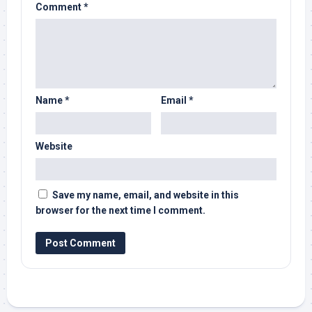
Comment
*
Name
*
Email
*
Website
Save my name, email, and website in this
browser for the next time I comment.