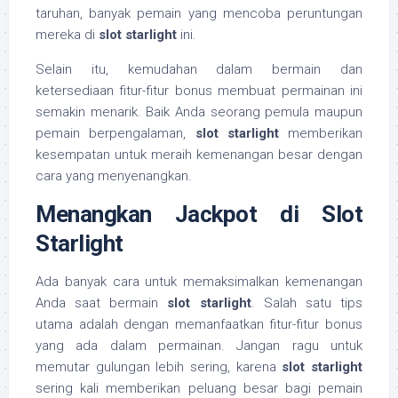
taruhan, banyak pemain yang mencoba peruntungan
mereka di
slot starlight
ini.
Selain itu, kemudahan dalam bermain dan
ketersediaan fitur-fitur bonus membuat permainan ini
semakin menarik. Baik Anda seorang pemula maupun
pemain berpengalaman,
slot starlight
memberikan
kesempatan untuk meraih kemenangan besar dengan
cara yang menyenangkan.
Menangkan Jackpot di Slot
Starlight
Ada banyak cara untuk memaksimalkan kemenangan
Anda saat bermain
slot starlight
. Salah satu tips
utama adalah dengan memanfaatkan fitur-fitur bonus
yang ada dalam permainan. Jangan ragu untuk
memutar gulungan lebih sering, karena
slot starlight
sering kali memberikan peluang besar bagi pemain