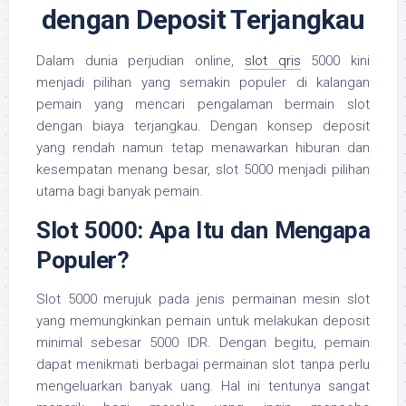
dengan Deposit Terjangkau
Dalam dunia perjudian online,
slot qris
5000 kini
menjadi pilihan yang semakin populer di kalangan
pemain yang mencari pengalaman bermain slot
dengan biaya terjangkau. Dengan konsep deposit
yang rendah namun tetap menawarkan hiburan dan
kesempatan menang besar, slot 5000 menjadi pilihan
utama bagi banyak pemain.
Slot 5000: Apa Itu dan Mengapa
Populer?
Slot 5000 merujuk pada jenis permainan mesin slot
yang memungkinkan pemain untuk melakukan deposit
minimal sebesar 5000 IDR. Dengan begitu, pemain
dapat menikmati berbagai permainan slot tanpa perlu
mengeluarkan banyak uang. Hal ini tentunya sangat