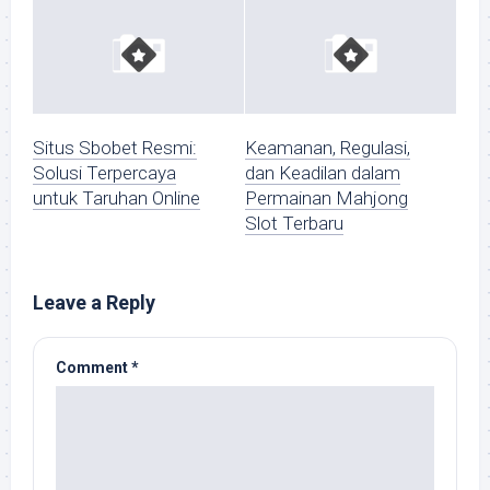
Situs Sbobet Resmi:
Keamanan, Regulasi,
Solusi Terpercaya
dan Keadilan dalam
untuk Taruhan Online
Permainan Mahjong
Slot Terbaru
Leave a Reply
Comment
*