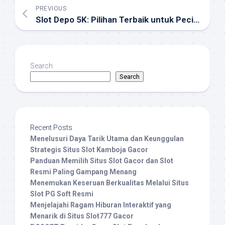
PREVIOUS
Slot Depo 5K: Pilihan Terbaik untuk Pecinta Slot dengan Modal Terjangkau
Search
Search
Recent Posts
Menelusuri Daya Tarik Utama dan Keunggulan
Strategis Situs Slot Kamboja Gacor
Panduan Memilih Situs Slot Gacor dan Slot
Resmi Paling Gampang Menang
Menemukan Keseruan Berkualitas Melalui Situs
Slot PG Soft Resmi
Menjelajahi Ragam Hiburan Interaktif yang
Menarik di Situs Slot777 Gacor