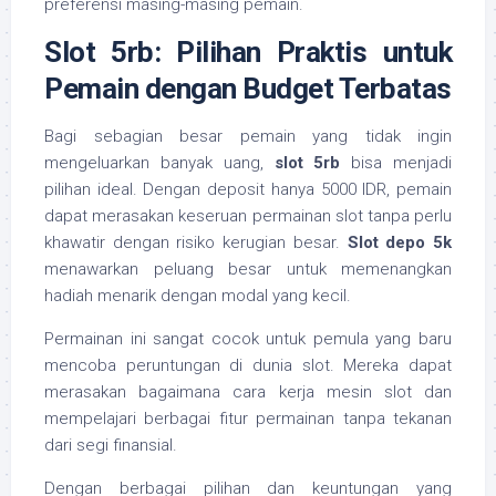
preferensi masing-masing pemain.
Slot 5rb: Pilihan Praktis untuk
Pemain dengan Budget Terbatas
Bagi sebagian besar pemain yang tidak ingin
mengeluarkan banyak uang,
slot 5rb
bisa menjadi
pilihan ideal. Dengan deposit hanya 5000 IDR, pemain
dapat merasakan keseruan permainan slot tanpa perlu
khawatir dengan risiko kerugian besar.
Slot depo 5k
menawarkan peluang besar untuk memenangkan
hadiah menarik dengan modal yang kecil.
Permainan ini sangat cocok untuk pemula yang baru
mencoba peruntungan di dunia slot. Mereka dapat
merasakan bagaimana cara kerja mesin slot dan
mempelajari berbagai fitur permainan tanpa tekanan
dari segi finansial.
Dengan berbagai pilihan dan keuntungan yang