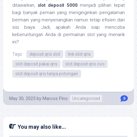
ditawarkan,
slot deposit 5000
menjadi pilihan tepat
bagi banyak pemain yang menginginkan pengalaman
bermain yang menyenangkan namun tetap efisien dari
sisi biaya. Jadi, apakah Anda siap mencoba
keberuntungan Anda di permainan slot yang menarik
ini?
Tags:
deposit qris slot
link slot qris
slot deposit pakai qris
slot deposit qris ovo
slot deposit qris tanpa potongan
May 30, 2025
by
Marcos Pino
Uncategorized
0
You may also like...