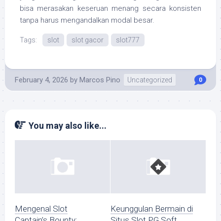
bisa merasakan keseruan menang secara konsisten
tanpa harus mengandalkan modal besar.
Tags:
slot
slot gacor
slot777
February 4, 2026
by
Marcos Pino
Uncategorized
0
You may also like...
Mengenal Slot
Keunggulan Bermain di
Captain’s Bounty:
Situs Slot PG Soft