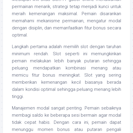
permainan menarik, strategi tetap menjadi kunci untuk
meraih kemenangan maksimal. Pemain disarankan
memahami mekanisme permainan, mengatur modal
dengan disiplin, dan memanfaatkan fitur bonus secara
optimal.
Langkah pertama adalah memilih slot dengan taruhan
minimum rendah. Slot seperti ini memungkinkan
pemain melakukan lebih banyak putaran sehingga
peluang mendapatkan kombinasi menang atau
memicu fitur bonus meningkat. Slot yang sering
memberikan kemenangan kecil biasanya berada
dalam kondisi optimal sehingga peluang menang lebih
tinggi.
Manajemen modal sangat penting. Pemain sebaiknya
membagi saldo ke beberapa sesi bermain agar modal
tidak cepat habis. Dengan cara ini, pemain dapat
menunggu momen bonus atau putaran pengali