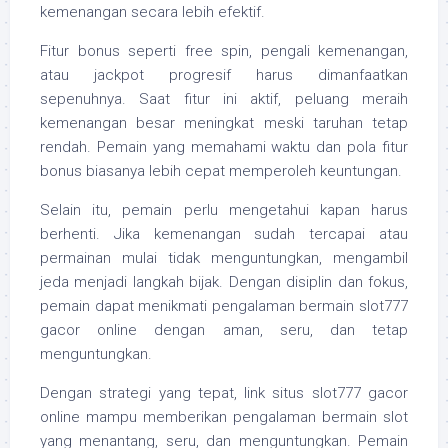
kemenangan secara lebih efektif.
Fitur bonus seperti free spin, pengali kemenangan,
atau jackpot progresif harus dimanfaatkan
sepenuhnya. Saat fitur ini aktif, peluang meraih
kemenangan besar meningkat meski taruhan tetap
rendah. Pemain yang memahami waktu dan pola fitur
bonus biasanya lebih cepat memperoleh keuntungan.
Selain itu, pemain perlu mengetahui kapan harus
berhenti. Jika kemenangan sudah tercapai atau
permainan mulai tidak menguntungkan, mengambil
jeda menjadi langkah bijak. Dengan disiplin dan fokus,
pemain dapat menikmati pengalaman bermain slot777
gacor online dengan aman, seru, dan tetap
menguntungkan.
Dengan strategi yang tepat, link situs slot777 gacor
online mampu memberikan pengalaman bermain slot
yang menantang, seru, dan menguntungkan. Pemain