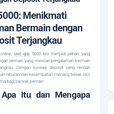
 5000: Menikmati
man Bermain dengan
osit Terjangkau
online,
slot qris
5000 kini menjadi pilihan yang
langan pemain yang mencari pengalaman bermain
rjangkau. Dengan konsep deposit yang rendah
n hiburan dan kesempatan menang besar, slot
ama bagi banyak pemain.
: Apa Itu dan Mengapa