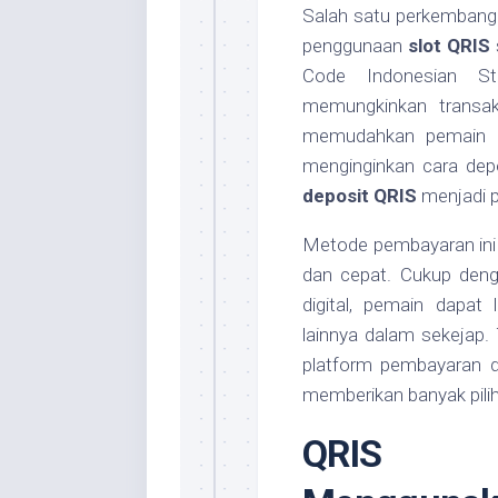
Salah satu perkembangan
penggunaan
slot QRIS
Code Indonesian St
memungkinkan transa
memudahkan pemain d
menginginkan cara dep
deposit QRIS
menjadi p
Metode pembayaran ini
dan cepat. Cukup deng
digital, pemain dapa
lainnya dalam sekejap.
platform pembayaran d
memberikan banyak pili
QRIS S