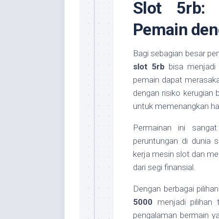
Slot 5rb: 
Pemain den
Bagi sebagian besar pe
slot 5rb
bisa menjadi 
pemain dapat merasakan
dengan risiko kerugian 
untuk memenangkan hadi
Permainan ini sang
peruntungan di dunia 
kerja mesin slot dan me
dari segi finansial.
Dengan berbagai piliha
5000
menjadi pilihan 
pengalaman bermain ya