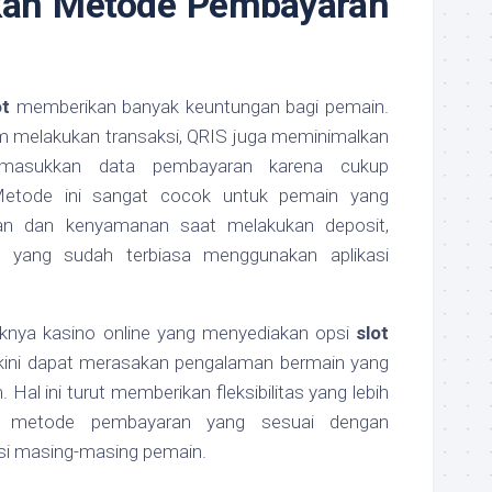
an Metode Pembayaran
ot
memberikan banyak keuntungan bagi pemain.
m melakukan transaksi, QRIS juga meminimalkan
masukkan data pembayaran karena cukup
etode ini sangat cocok untuk pemain yang
an dan kenyamanan saat melakukan deposit,
 yang sudah terbiasa menggunakan aplikasi
nya kasino online yang menyediakan opsi
slot
 kini dapat merasakan pengalaman bermain yang
. Hal ini turut memberikan fleksibilitas yang lebih
h metode pembayaran yang sesuai dengan
si masing-masing pemain.