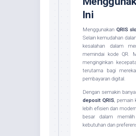
Menggunak
Ini
Menggunakan
QRIS sl
Selain kemudahan dala
kesalahan dalam me
memindai kode QR. M
menginginkan kecepat
terutama bagi mereka
pembayaran digital.
Dengan semakin banyak
deposit QRIS
, pemain
lebih efisien dan modern
besar dalam memili
kebutuhan dan preferen