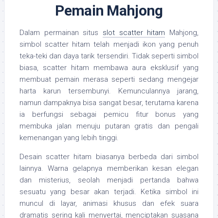
Pemain Mahjong
Dalam permainan situs
slot scatter
hitam
Mahjong,
simbol scatter hitam telah menjadi ikon yang penuh
teka-teki dan daya tarik tersendiri. Tidak seperti simbol
biasa, scatter hitam membawa aura eksklusif yang
membuat pemain merasa seperti sedang mengejar
harta karun tersembunyi. Kemunculannya jarang,
namun dampaknya bisa sangat besar, terutama karena
ia berfungsi sebagai pemicu fitur bonus yang
membuka jalan menuju putaran gratis dan pengali
kemenangan yang lebih tinggi.
Desain scatter hitam biasanya berbeda dari simbol
lainnya. Warna gelapnya memberikan kesan elegan
dan misterius, seolah menjadi pertanda bahwa
sesuatu yang besar akan terjadi. Ketika simbol ini
muncul di layar, animasi khusus dan efek suara
dramatis sering kali menyertai, menciptakan suasana