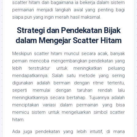
scatter hitam dan bagaimana ia bekerja dalam sistem
permainan menjadi langkah awal yang penting bagi
siapa pun yang ingin meraih hasil maksimal.
Strategi dan Pendekatan Bijak
dalam Mengejar Scatter Hitam
Meskipun scatter hitam muncul secara acak, banyak
pemain mencoba mengembangkan pendekatan yang
lebih terstruktur untuk meningkatkan peluang
mendapatkannya. Salah satu metode yang sering
digunakan adalah bermain dengan ritme tertentu,
seperti memulai dengan taruhan rendah lalu
meningkatkannya secara bertahap. Tujuannya adalah
menciptakan variasi dalam permainan yang bisa
memicu sistem untuk mengeluarkan simbol scatter
hitam.
Ada juga pendekatan yang lebih intuitif, di mana