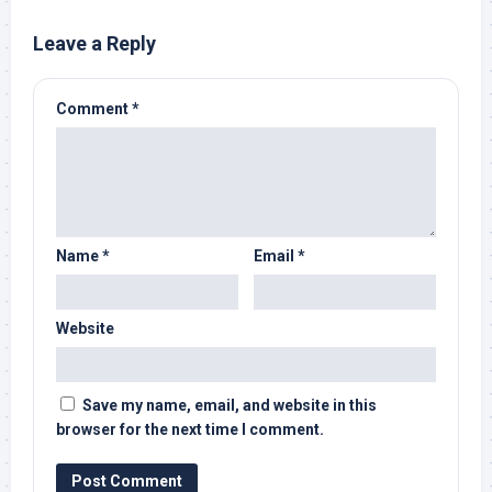
Leave a Reply
Comment
*
Name
*
Email
*
Website
Save my name, email, and website in this
browser for the next time I comment.