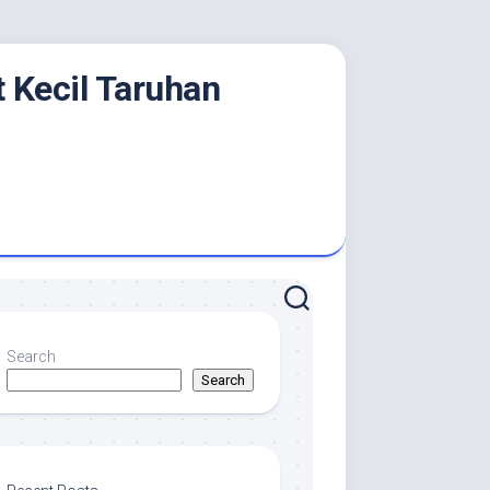
 Kecil Taruhan
Search
Search