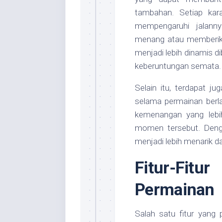
tambahan. Setiap kar
mempengaruhi jalanny
menang atau memberika
menjadi lebih dinamis 
keberuntungan semata.
Selain itu, terdapat j
selama permainan berla
kemenangan yang lebi
momen tersebut. Dengan
menjadi lebih menarik
Fitur-Fi
Permainan
Salah satu fitur yang