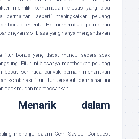
akter memiliki kemampuan khusus yang bisa
a permainan, seperti meningkatkan peluang
n bonus tertentu. Hal ini membuat permainan
dibandingkan slot biasa yang hanya mengandalkan
uga fitur bonus yang dapat muncul secara acak
ngsung. Fitur ini biasanya memberikan peluang
h besar, sehingga banyak pemain menantikan
 kombinasi fitur-fitur tersebut, permainan ini
 dan tidak mudah membosankan.
tur Menarik dalam
 paling menonjol dalam
Gem Saviour Conquest