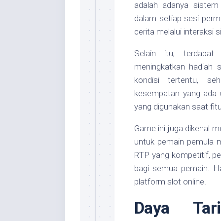
adalah adanya sistem
dalam setiap sesi per
cerita melalui interaksi 
Selain itu, terdapa
meningkatkan hadiah se
kondisi tertentu, s
kesempatan yang ada u
yang digunakan saat fit
Game ini juga dikenal m
untuk pemain pemula 
RTP yang kompetitif, p
bagi semua pemain. Ha
platform slot online.
Daya Tar