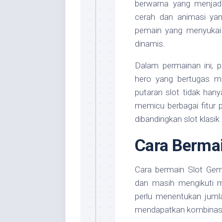
berwarna yang menjad
cerah dan animasi ya
pemain yang menyukai 
dinamis.
Dalam permainan ini, p
hero yang bertugas me
putaran slot tidak han
memicu berbagai fitur
dibandingkan slot klas
Cara Berma
Cara bermain Slot
Gem
dan masih mengikuti 
perlu menentukan juml
mendapatkan kombinasi 