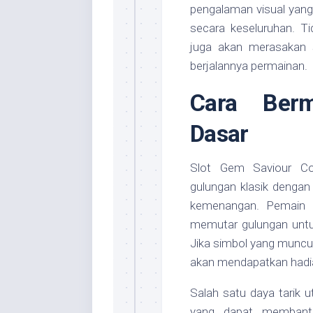
pengalaman visual yang
secara keseluruhan. T
juga akan merasakan 
berjalannya permainan.
Cara Ber
Dasar
Slot Gem Saviour C
gulungan klasik denga
kemenangan. Pemain h
memutar gulungan untu
Jika simbol yang munc
akan mendapatkan hadiah
Salah satu daya tarik u
yang dapat membant