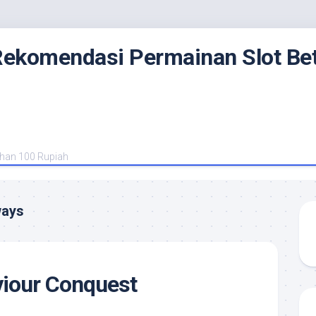
Rekomendasi Permainan Slot Bet
uhan 100 Rupiah
ways
viour Conquest