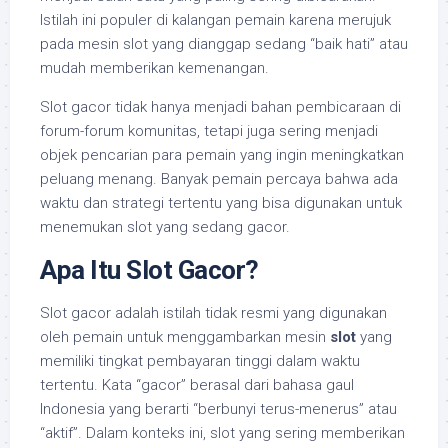
Istilah ini populer di kalangan pemain karena merujuk
pada mesin slot yang dianggap sedang “baik hati” atau
mudah memberikan kemenangan.
Slot gacor tidak hanya menjadi bahan pembicaraan di
forum-forum komunitas, tetapi juga sering menjadi
objek pencarian para pemain yang ingin meningkatkan
peluang menang. Banyak pemain percaya bahwa ada
waktu dan strategi tertentu yang bisa digunakan untuk
menemukan slot yang sedang gacor.
Apa Itu Slot Gacor?
Slot gacor adalah istilah tidak resmi yang digunakan
oleh pemain untuk menggambarkan mesin
slot
yang
memiliki tingkat pembayaran tinggi dalam waktu
tertentu. Kata “gacor” berasal dari bahasa gaul
Indonesia yang berarti “berbunyi terus-menerus” atau
“aktif”. Dalam konteks ini, slot yang sering memberikan