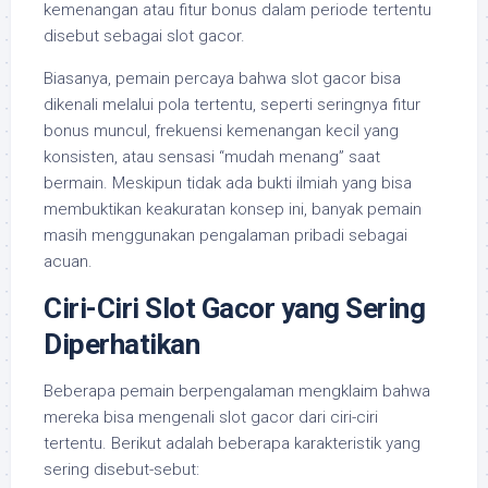
kemenangan atau fitur bonus dalam periode tertentu
disebut sebagai slot gacor.
Biasanya, pemain percaya bahwa slot gacor bisa
dikenali melalui pola tertentu, seperti seringnya fitur
bonus muncul, frekuensi kemenangan kecil yang
konsisten, atau sensasi “mudah menang” saat
bermain. Meskipun tidak ada bukti ilmiah yang bisa
membuktikan keakuratan konsep ini, banyak pemain
masih menggunakan pengalaman pribadi sebagai
acuan.
Ciri-Ciri Slot Gacor yang Sering
Diperhatikan
Beberapa pemain berpengalaman mengklaim bahwa
mereka bisa mengenali slot gacor dari ciri-ciri
tertentu. Berikut adalah beberapa karakteristik yang
sering disebut-sebut: