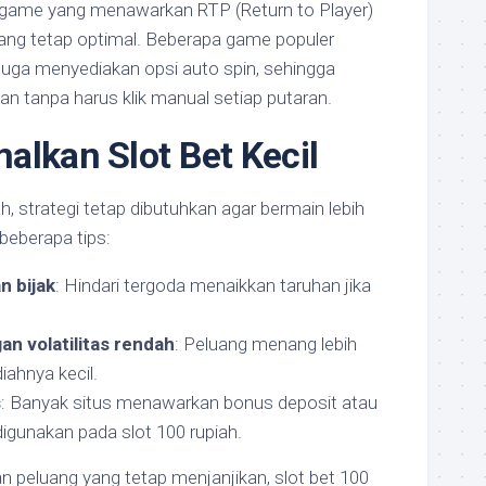
 game yang menawarkan RTP (Return to Player)
nang tetap optimal. Beberapa game populer
 juga menyediakan opsi auto spin, sehingga
tanpa harus klik manual setiap putaran.
alkan Slot Bet Kecil
, strategi tetap dibutuhkan agar bermain lebih
beberapa tips:
n bijak
: Hindari tergoda menaikkan taruhan jika
n volatilitas rendah
: Peluang menang lebih
iahnya kecil.
s
: Banyak situs menawarkan bonus deposit atau
digunakan pada slot 100 rupiah.
 peluang yang tetap menjanjikan, slot bet 100