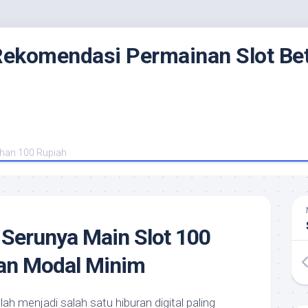
Rekomendasi Permainan Slot Bet
uhan 100 Rupiah
: Serunya Main Slot 100
an Modal Minim
lah menjadi salah satu hiburan digital paling