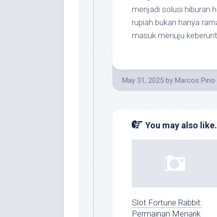
menjadi solusi hiburan
rupiah bukan hanya ramah
masuk menuju keberunt
May 31, 2025
by
Marcos Pino
You may also like.
Slot Fortune Rabbit:
Permainan Menarik