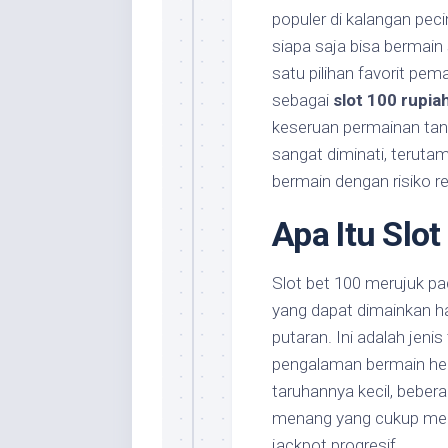
populer di kalangan peci
siapa saja bisa bermain
satu pilihan favorit pem
sebagai
slot 100 rupia
keseruan permainan tanp
sangat diminati, terut
bermain dengan risiko r
Apa Itu Slot
Slot bet 100 merujuk p
yang dapat dimainkan h
putaran. Ini adalah jen
pengalaman bermain he
taruhannya kecil, beber
menang yang cukup menar
jackpot progresif.