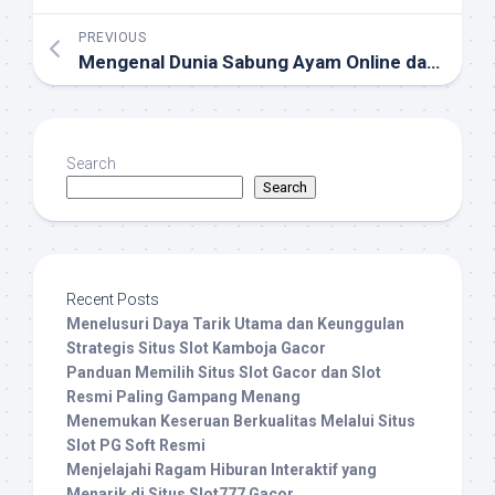
PREVIOUS
Mengenal Dunia Sabung Ayam Online dan Platform SV388
Search
Search
Recent Posts
Menelusuri Daya Tarik Utama dan Keunggulan
Strategis Situs Slot Kamboja Gacor
Panduan Memilih Situs Slot Gacor dan Slot
Resmi Paling Gampang Menang
Menemukan Keseruan Berkualitas Melalui Situs
Slot PG Soft Resmi
Menjelajahi Ragam Hiburan Interaktif yang
Menarik di Situs Slot777 Gacor