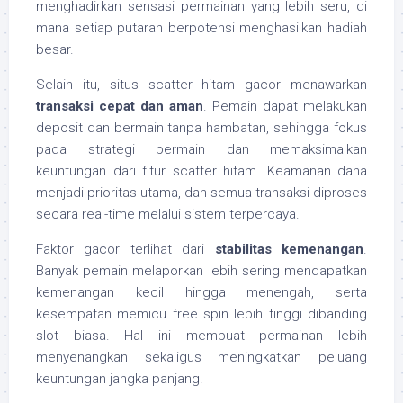
menghadirkan sensasi permainan yang lebih seru, di
mana setiap putaran berpotensi menghasilkan hadiah
besar.
Selain itu, situs scatter hitam gacor menawarkan
transaksi cepat dan aman
. Pemain dapat melakukan
deposit dan bermain tanpa hambatan, sehingga fokus
pada strategi bermain dan memaksimalkan
keuntungan dari fitur scatter hitam. Keamanan dana
menjadi prioritas utama, dan semua transaksi diproses
secara real-time melalui sistem terpercaya.
Faktor gacor terlihat dari
stabilitas kemenangan
.
Banyak pemain melaporkan lebih sering mendapatkan
kemenangan kecil hingga menengah, serta
kesempatan memicu free spin lebih tinggi dibanding
slot biasa. Hal ini membuat permainan lebih
menyenangkan sekaligus meningkatkan peluang
keuntungan jangka panjang.