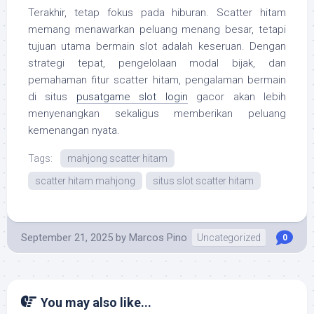
Terakhir, tetap fokus pada hiburan. Scatter hitam
memang menawarkan peluang menang besar, tetapi
tujuan utama bermain slot adalah keseruan. Dengan
strategi tepat, pengelolaan modal bijak, dan
pemahaman fitur scatter hitam, pengalaman bermain
di situs
pusatgame slot login
gacor akan lebih
menyenangkan sekaligus memberikan peluang
kemenangan nyata.
Tags:
mahjong scatter hitam
scatter hitam mahjong
situs slot scatter hitam
September 21, 2025
by
Marcos Pino
Uncategorized
0
You may also like...