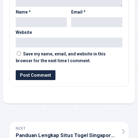
Name
*
Email
*
Website
Save my name, email, and website in this
browser for the next time I comment.
NEXT
Panduan Lengkap Situs Togel Singapore: Pengeluaran SGP, Toto SGP, dan Prediksi Togel Singapore