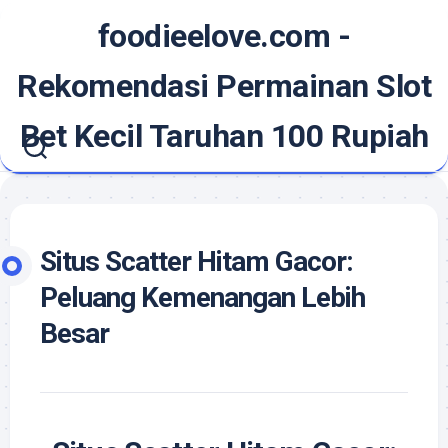
Skip
foodieelove.com -
to
content
Rekomendasi Permainan Slot
Bet Kecil Taruhan 100 Rupiah
Situs Scatter Hitam Gacor:
Peluang Kemenangan Lebih
Besar