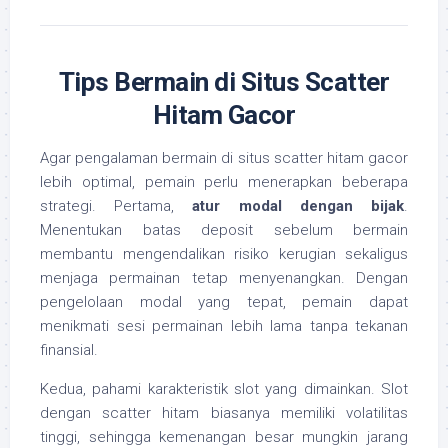
Tips Bermain di Situs Scatter
Hitam Gacor
Agar pengalaman bermain di situs scatter hitam gacor
lebih optimal, pemain perlu menerapkan beberapa
strategi. Pertama,
atur modal dengan bijak
.
Menentukan batas deposit sebelum bermain
membantu mengendalikan risiko kerugian sekaligus
menjaga permainan tetap menyenangkan. Dengan
pengelolaan modal yang tepat, pemain dapat
menikmati sesi permainan lebih lama tanpa tekanan
finansial.
Kedua, pahami karakteristik slot yang dimainkan. Slot
dengan scatter hitam biasanya memiliki volatilitas
tinggi, sehingga kemenangan besar mungkin jarang