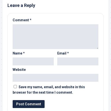
Leave a Reply
Comment
*
Name
*
Email
*
Website
Save my name, email, and website in this
browser for the next time I comment.