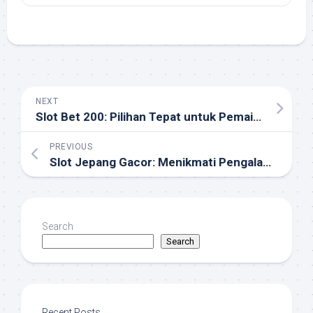
NEXT
Slot Bet 200: Pilihan Tepat untuk Pemain dengan Modal Terbatas
PREVIOUS
Slot Jepang Gacor: Menikmati Pengalaman Bermain Slot yang Menguntungkan
Search
Search
Recent Posts