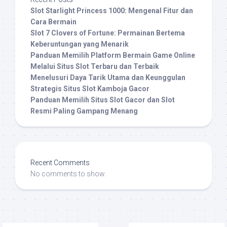
Slot Starlight Princess 1000: Mengenal Fitur dan
Cara Bermain
Slot 7 Clovers of Fortune: Permainan Bertema
Keberuntungan yang Menarik
Panduan Memilih Platform Bermain Game Online
Melalui Situs Slot Terbaru dan Terbaik
Menelusuri Daya Tarik Utama dan Keunggulan
Strategis Situs Slot Kamboja Gacor
Panduan Memilih Situs Slot Gacor dan Slot
Resmi Paling Gampang Menang
Recent Comments
No comments to show.