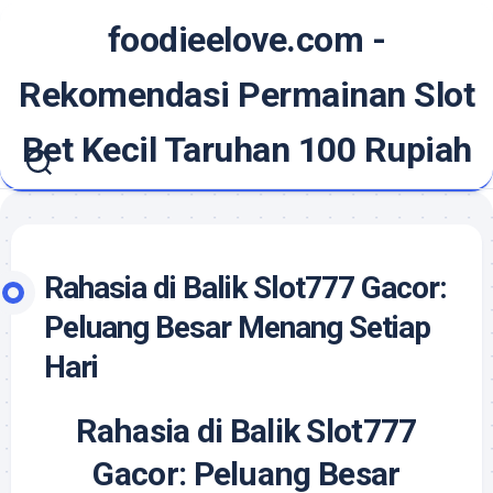
Skip
foodieelove.com -
to
content
Rekomendasi Permainan Slot
Bet Kecil Taruhan 100 Rupiah
Rahasia di Balik Slot777 Gacor:
Peluang Besar Menang Setiap
Hari
Rahasia di Balik Slot777
Gacor: Peluang Besar