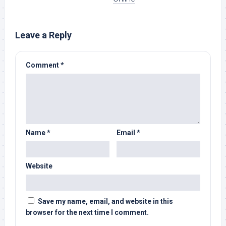
Leave a Reply
Comment
*
Name
*
Email
*
Website
Save my name, email, and website in this
browser for the next time I comment.