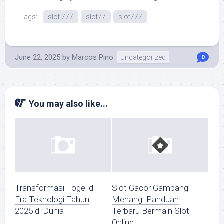
Tags:
slot 777
slot77
slot777
June 22, 2025
by
Marcos Pino
Uncategorized
0
You may also like...
Transformasi Togel di
Slot Gacor Gampang
Era Teknologi Tahun
Menang: Panduan
2025 di Dunia
Terbaru Bermain Slot
Online