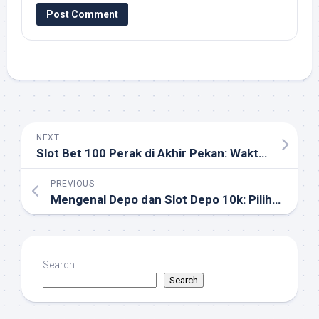
NEXT
Slot Bet 100 Perak di Akhir Pekan: Waktu Ramai, Tapi Tetap Cuan untuk Modal Kecil
PREVIOUS
Mengenal Depo dan Slot Depo 10k: Pilihan Terbaik untuk Pemain Slot Online
Search
Search