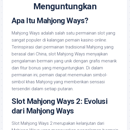
Menguntungkan
Apa Itu Mahjong Ways?
Mahjong Ways adalah salah satu permainan slot yang
sangat populer di kalangan pemain kasino online.
Terinspirasi dari permainan tradisional Mahjong yang
berasal dari China, slot Mahjong Ways menyajikan
pengalaman bermain yang unik dengan grafis menarik
dan fitur bonus yang menguntungkan. Di dalam
permainan ini, pemain dapat menemukan simbol-
simbol khas Mahjong yang memberikan sensasi
tersendiri dalam setiap putaran.
Slot Mahjong Ways 2: Evolusi
dari Mahjong Ways
Slot Mahjong Ways 2 merupakan kelanjutan dari