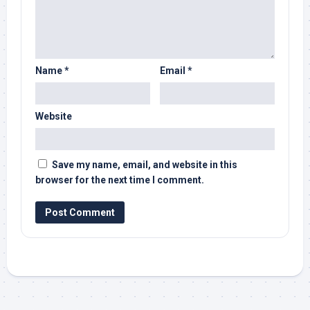
Name
*
Email
*
Website
Save my name, email, and website in this
browser for the next time I comment.