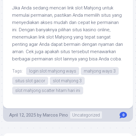
Jika Anda sedang mencari link slot Mahjong untuk
memulai permainan, pastikan Anda memilih situs yang
menyediakan akses mudah dan cepat ke permainan
ini. Dengan banyaknya pilihan situs kasino online,
menemukan link slot Mahjong yang tepat sangat
penting agar Anda dapat bermain dengan nyaman dan
aman. Cek juga apakah situs tersebut menawarkan
berbagai permainan slot lainnya yang bisa Anda coba.
Tags:
login slot mahjong ways
mahjong ways 3
situs slot gacor
slot mahjong 3
slot mahjong scatter hitam hari ini
April 12, 2025
by
Marcos Pino
Uncategorized
0