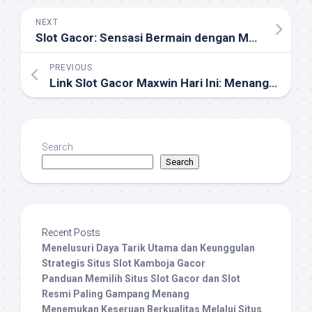
NEXT
Slot Gacor: Sensasi Bermain dengan Modal Terjangkau
PREVIOUS
Link Slot Gacor Maxwin Hari Ini: Menang Maksimal dengan Slot Gacor Terbaru
Search
Search
Recent Posts
Menelusuri Daya Tarik Utama dan Keunggulan
Strategis Situs Slot Kamboja Gacor
Panduan Memilih Situs Slot Gacor dan Slot
Resmi Paling Gampang Menang
Menemukan Keseruan Berkualitas Melalui Situs