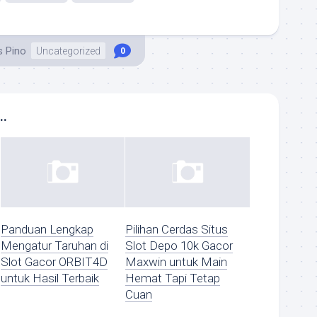
 Pino
Uncategorized
0
..
Panduan Lengkap
Pilihan Cerdas Situs
Mengatur Taruhan di
Slot Depo 10k Gacor
Slot Gacor ORBIT4D
Maxwin untuk Main
untuk Hasil Terbaik
Hemat Tapi Tetap
Cuan