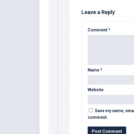
Leave a Reply
Comment
*
Name
*
Website
Save my name, email,
comment.