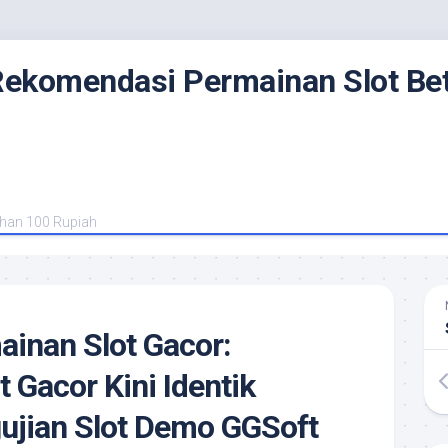
Rekomendasi Permainan Slot Bet
uhan 100 Rupiah
ainan Slot Gacor:
 Gacor Kini Identik
ujian Slot Demo GGSoft