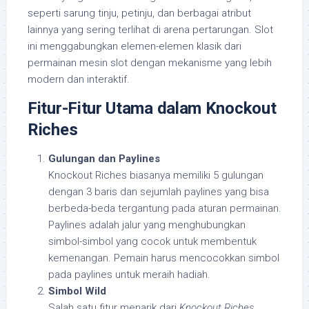
seperti sarung tinju, petinju, dan berbagai atribut
lainnya yang sering terlihat di arena pertarungan. Slot
ini menggabungkan elemen-elemen klasik dari
permainan mesin slot dengan mekanisme yang lebih
modern dan interaktif.
Fitur-Fitur Utama dalam Knockout
Riches
Gulungan dan Paylines
Knockout Riches biasanya memiliki 5 gulungan
dengan 3 baris dan sejumlah paylines yang bisa
berbeda-beda tergantung pada aturan permainan.
Paylines adalah jalur yang menghubungkan
simbol-simbol yang cocok untuk membentuk
kemenangan. Pemain harus mencocokkan simbol
pada paylines untuk meraih hadiah.
Simbol Wild
Salah satu fitur menarik dari
Knockout Riches