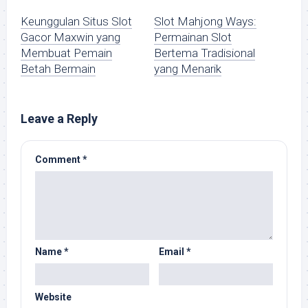
Keunggulan Situs Slot
Slot Mahjong Ways:
Gacor Maxwin yang
Permainan Slot
Membuat Pemain
Bertema Tradisional
Betah Bermain
yang Menarik
Leave a Reply
Comment
*
Name
*
Email
*
Website