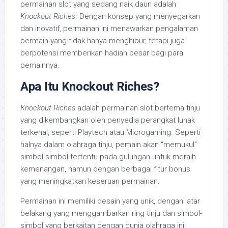
permainan slot yang sedang naik daun adalah
Knockout Riches
. Dengan konsep yang menyegarkan
dan inovatif, permainan ini menawarkan pengalaman
bermain yang tidak hanya menghibur, tetapi juga
berpotensi memberikan hadiah besar bagi para
pemainnya.
Apa Itu Knockout Riches?
Knockout Riches
adalah permainan slot bertema tinju
yang dikembangkan oleh penyedia perangkat lunak
terkenal, seperti Playtech atau Microgaming. Seperti
halnya dalam olahraga tinju, pemain akan “memukul”
simbol-simbol tertentu pada gulungan untuk meraih
kemenangan, namun dengan berbagai fitur bonus
yang meningkatkan keseruan permainan.
Permainan ini memiliki desain yang unik, dengan latar
belakang yang menggambarkan ring tinju dan simbol-
simbol yang berkaitan dengan dunia olahraga ini,