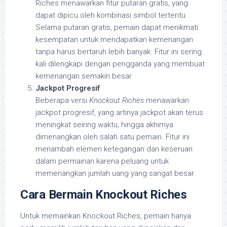
Riches menawarkan fitur putaran gratis, yang
dapat dipicu oleh kombinasi simbol tertentu.
Selama putaran gratis, pemain dapat menikmati
kesempatan untuk mendapatkan kemenangan
tanpa harus bertaruh lebih banyak. Fitur ini sering
kali dilengkapi dengan pengganda yang membuat
kemenangan semakin besar.
Jackpot Progresif
Beberapa versi
Knockout Riches
menawarkan
jackpot progresif, yang artinya jackpot akan terus
meningkat seiring waktu, hingga akhirnya
dimenangkan oleh salah satu pemain. Fitur ini
menambah elemen ketegangan dan keseruan
dalam permainan karena peluang untuk
memenangkan jumlah uang yang sangat besar.
Cara Bermain Knockout Riches
Untuk memainkan Knockout Riches, pemain hanya