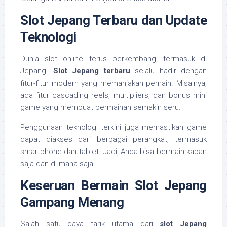
Slot Jepang Terbaru dan Update
Teknologi
Dunia slot online terus berkembang, termasuk di
Jepang.
Slot Jepang terbaru
selalu hadir dengan
fitur-fitur modern yang memanjakan pemain. Misalnya,
ada fitur cascading reels, multipliers, dan bonus mini
game yang membuat permainan semakin seru.
Penggunaan teknologi terkini juga memastikan game
dapat diakses dari berbagai perangkat, termasuk
smartphone dan tablet. Jadi, Anda bisa bermain kapan
saja dan di mana saja.
Keseruan Bermain Slot Jepang
Gampang Menang
Salah satu daya tarik utama dari
slot Jepang