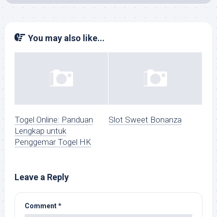
You may also like...
Togel Online: Panduan
Slot Sweet Bonanza
Lengkap untuk
Penggemar Togel HK
Leave a Reply
Comment
*