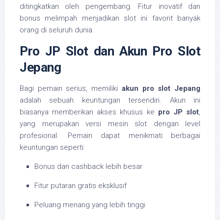
ditingkatkan oleh pengembang. Fitur inovatif dan
bonus melimpah menjadikan slot ini favorit banyak
orang di seluruh dunia.
Pro JP Slot dan Akun Pro Slot
Jepang
Bagi pemain serius, memiliki
akun pro slot Jepang
adalah sebuah keuntungan tersendiri. Akun ini
biasanya memberikan akses khusus ke
pro JP slot
,
yang merupakan versi mesin slot dengan level
profesional. Pemain dapat menikmati berbagai
keuntungan seperti:
Bonus dan cashback lebih besar
Fitur putaran gratis eksklusif
Peluang menang yang lebih tinggi