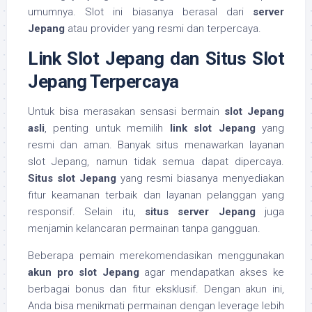
umumnya. Slot ini biasanya berasal dari
server
Jepang
atau provider yang resmi dan terpercaya.
Link Slot Jepang dan Situs Slot
Jepang Terpercaya
Untuk bisa merasakan sensasi bermain
slot Jepang
asli
, penting untuk memilih
link slot Jepang
yang
resmi dan aman. Banyak situs menawarkan layanan
slot Jepang, namun tidak semua dapat dipercaya.
Situs slot Jepang
yang resmi biasanya menyediakan
fitur keamanan terbaik dan layanan pelanggan yang
responsif. Selain itu,
situs server Jepang
juga
menjamin kelancaran permainan tanpa gangguan.
Beberapa pemain merekomendasikan menggunakan
akun pro slot Jepang
agar mendapatkan akses ke
berbagai bonus dan fitur eksklusif. Dengan akun ini,
Anda bisa menikmati permainan dengan leverage lebih