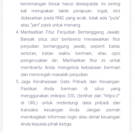
kemenangan besar harus diwaspadai. Ini sering
kali merupakan taktik penipuan. Ingat, slot
didasarkan pada RNG yang acak; tidak ada “pola”
atau “jam” pasti untuk menang.
Manfaatkan Fitur Perjudian Bertanggung Jawab:
Banyak situs slot berlisensi menawarkan fitur
perjudian bertanggung jawab, seperti batas
setoran, batas waktu bermain, atau opsi
pengecualian diri. Manfaatkan fitur ini untuk
membantu Anda mengelola kebiasaan bermain
dan mencegah masalah perjudian.
Jaga Kerahasiaan Data Pribadi dan Keuangan:
Pastikan Anda bermain di situs yang
menggunakan enkripsi SSL (terlihat dari “https://”
di URL) untuk melindungi data pribadi dan
transaksi keuangan Anda. Jangan pernah
membagikan informasi login atau detail keuangan
Anda kepada pihak ketiga.