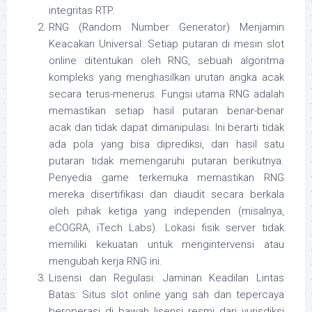
integritas RTP.
RNG (Random Number Generator) Menjamin
Keacakan Universal: Setiap putaran di mesin slot
online ditentukan oleh RNG, sebuah algoritma
kompleks yang menghasilkan urutan angka acak
secara terus-menerus. Fungsi utama RNG adalah
memastikan setiap hasil putaran benar-benar
acak dan tidak dapat dimanipulasi. Ini berarti tidak
ada pola yang bisa diprediksi, dan hasil satu
putaran tidak memengaruhi putaran berikutnya.
Penyedia game terkemuka memastikan RNG
mereka disertifikasi dan diaudit secara berkala
oleh pihak ketiga yang independen (misalnya,
eCOGRA, iTech Labs). Lokasi fisik server tidak
memiliki kekuatan untuk mengintervensi atau
mengubah kerja RNG ini.
Lisensi dan Regulasi: Jaminan Keadilan Lintas
Batas: Situs slot online yang sah dan tepercaya
beroperasi di bawah lisensi resmi dari yurisdiksi