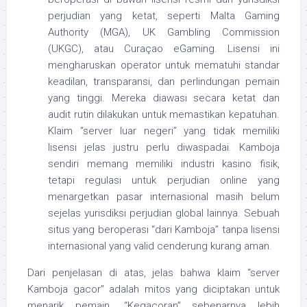
perjudian yang ketat, seperti Malta Gaming
Authority (MGA), UK Gambling Commission
(UKGC), atau Curaçao eGaming. Lisensi ini
mengharuskan operator untuk mematuhi standar
keadilan, transparansi, dan perlindungan pemain
yang tinggi. Mereka diawasi secara ketat dan
audit rutin dilakukan untuk memastikan kepatuhan.
Klaim “server luar negeri” yang tidak memiliki
lisensi jelas justru perlu diwaspadai. Kamboja
sendiri memang memiliki industri kasino fisik,
tetapi regulasi untuk perjudian online yang
menargetkan pasar internasional masih belum
sejelas yurisdiksi perjudian global lainnya. Sebuah
situs yang beroperasi “dari Kamboja” tanpa lisensi
internasional yang valid cenderung kurang aman.
Dari penjelasan di atas, jelas bahwa klaim “server
Kamboja gacor” adalah mitos yang diciptakan untuk
menarik pemain. “Kegacoran” sebenarnya lebih