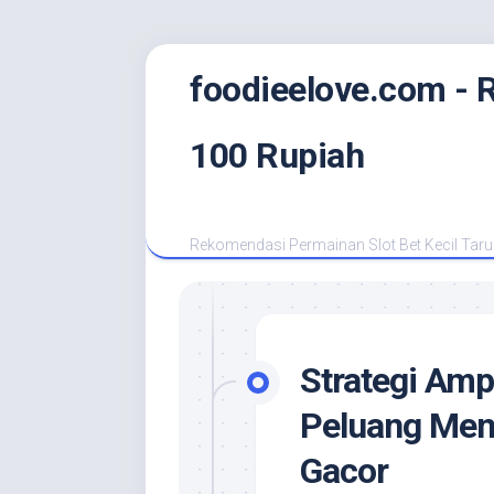
Skip
foodieelove.com - 
to
content
100 Rupiah
Rekomendasi Permainan Slot Bet Kecil Tar
Strategi Am
Peluang Men
Gacor