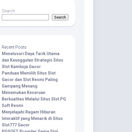
Search
Search
Recent Posts
Menelusuri Daya Tarik Utama
dan Keunggulan Strategis Situs
Slot Kamboja Gacor
Panduan Memilih Situs Slot
Gacor dan Slot Resmi Paling
Gampang Menang
Menemukan Keseruan
Berkualitas Melalui Situs Slot PG
Soft Resmi
Menjelajahi Ragam Hiburan
Interaktif yang Menarik di Situs
Slot777 Gacor
PGSOFT Provider Game Slot