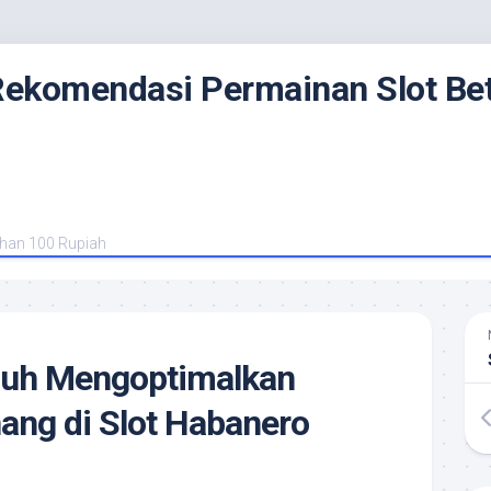
Rekomendasi Permainan Slot Bet
uhan 100 Rupiah
puh Mengoptimalkan
ang di Slot Habanero