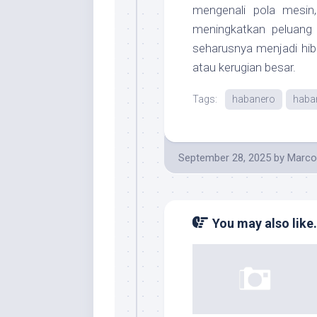
mengenali pola mesi
meningkatkan peluang 
seharusnya menjadi hi
atau kerugian besar.
Tags:
habanero
haban
September 28, 2025
by
Marco
You may also like.