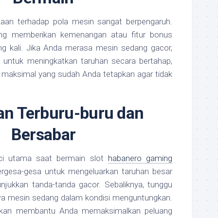
aan terhadap pola mesin sangat berpengaruh.
ing memberikan kemenangan atau fitur bonus
ng kali. Jika Anda merasa mesin sedang gacor,
untuk meningkatkan taruhan secara bertahap,
as maksimal yang sudah Anda tetapkan agar tidak
an Terburu-buru dan
Bersabar
ci utama saat bermain slot
habanero gaming
tergesa-gesa untuk mengeluarkan taruhan besar
njukkan tanda-tanda gacor. Sebaliknya, tunggu
wa mesin sedang dalam kondisi menguntungkan.
n akan membantu Anda memaksimalkan peluang