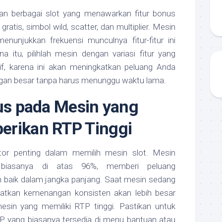
an berbagai slot yang menawarkan fitur bonus
gratis, simbol wild, scatter, dan multiplier. Mesin
nunjukkan frekuensi munculnya fitur-fitur ini
na itu, pilihlah mesin dengan variasi fitur yang
if, karena ini akan meningkatkan peluang Anda
n besar tanpa harus menunggu waktu lama.
us pada Mesin yang
rikan RTP Tinggi
tor penting dalam memilih mesin slot. Mesin
 biasanya di atas 96%, memberi peluang
h baik dalam jangka panjang. Saat mesin sedang
atkan kemenangan konsisten akan lebih besar
esin yang memiliki RTP tinggi. Pastikan untuk
 yang biasanya tersedia di menu bantuan atau