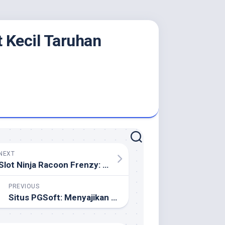
 Kecil Taruhan
NEXT
Slot Ninja Racoon Frenzy: Sensasi Baru dalam Dunia Slot Online
PREVIOUS
Situs PGSoft: Menyajikan Pengalaman Bermain Slot Terbaik