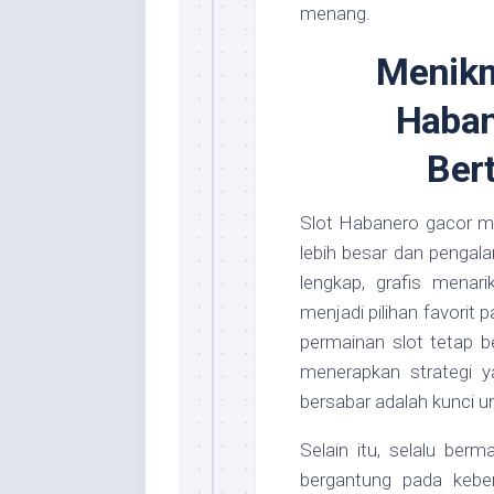
menang.
Menikm
Haban
Ber
Slot Habanero gacor 
lebih besar dan penga
lengkap, grafis menari
menjadi pilihan favorit
permainan slot tetap b
menerapkan strategi y
bersabar adalah kunci un
Selain itu, selalu ber
bergantung pada kebe