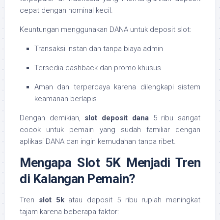
cepat dengan nominal kecil.
Keuntungan menggunakan DANA untuk deposit slot:
Transaksi instan dan tanpa biaya admin
Tersedia cashback dan promo khusus
Aman dan terpercaya karena dilengkapi sistem
keamanan berlapis
Dengan demikian,
slot deposit dana
5 ribu sangat
cocok untuk pemain yang sudah familiar dengan
aplikasi DANA dan ingin kemudahan tanpa ribet.
Mengapa Slot 5K Menjadi Tren
di Kalangan Pemain?
Tren
slot 5k
atau deposit 5 ribu rupiah meningkat
tajam karena beberapa faktor: