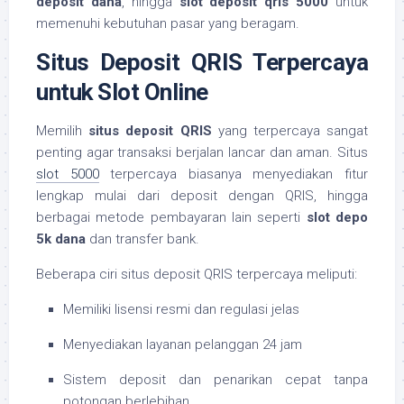
deposit dana
, hingga
slot deposit qris 5000
untuk
memenuhi kebutuhan pasar yang beragam.
Situs Deposit QRIS Terpercaya
untuk Slot Online
Memilih
situs deposit QRIS
yang terpercaya sangat
penting agar transaksi berjalan lancar dan aman. Situs
slot 5000
terpercaya biasanya menyediakan fitur
lengkap mulai dari deposit dengan QRIS, hingga
berbagai metode pembayaran lain seperti
slot depo
5k dana
dan transfer bank.
Beberapa ciri situs deposit QRIS terpercaya meliputi:
Memiliki lisensi resmi dan regulasi jelas
Menyediakan layanan pelanggan 24 jam
Sistem deposit dan penarikan cepat tanpa
potongan berlebihan