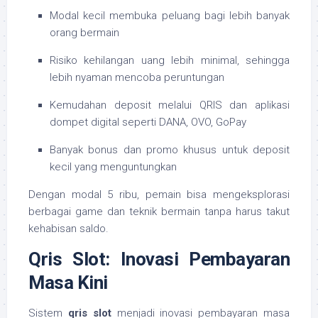
Modal kecil membuka peluang bagi lebih banyak
orang bermain
Risiko kehilangan uang lebih minimal, sehingga
lebih nyaman mencoba peruntungan
Kemudahan deposit melalui QRIS dan aplikasi
dompet digital seperti DANA, OVO, GoPay
Banyak bonus dan promo khusus untuk deposit
kecil yang menguntungkan
Dengan modal 5 ribu, pemain bisa mengeksplorasi
berbagai game dan teknik bermain tanpa harus takut
kehabisan saldo.
Qris Slot: Inovasi Pembayaran
Masa Kini
Sistem
qris slot
menjadi inovasi pembayaran masa