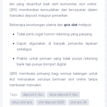
kini yang disambut baik oleh komunitas slot online.
QRIS memberikan kemudahan dan kecepatan dalam
transaksi deposit maupun penarikan.
Beberapa keuntungan utama dari
qris slot
meliputi:
Tidak perlu ingat nomor rekening yang panjang
Dapat digunakan di banyak penyedia layanan
sekaligus
Praktis untuk pemain yang tidak punya rekening
bank tapi punya dompet digital
QRIS membuka peluang bagi semua kalangan untuk
ikut merasakan serunya bermain slot online tanpa
hambatan transaksi.
Tags:
deposit 5 ribu
situs deposit 5 ribu
situs slot qris
slot deposit 5000
slot qris 5k