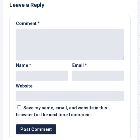
Leave a Reply
Comment
*
Name
*
Email
*
Website
Save my name, email, and website in this
browser for the next time I comment.