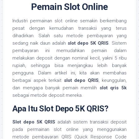
Pemain Slot Online
Industri permainan slot online semakin berkembang
pesat dengan kemudahan transaksi yang terus
dihadirkan. Salah satu metode pembayaran yang
sedang naik daun adalah
slot depo 5K QRIS
. Sistem
pembayaran ini memudahkan pemain dalam
melakukan deposit dengan nominal kecil, yakni 5 ribu
rupiah, sehingga bisa menjangkau lebih banyak
pengguna. Dalam artikel ini, kita akan membahas
berbagai aspek terkait
slot depo QRIS
, keunggulan,
dan mengapa banyak pemain memilih
slot qris 5k
sebagai metode deposit mereka.
Apa Itu Slot Depo 5K QRIS?
Slot depo 5K QRIS
adalah sistem transaksi deposit
pada permainan slot online yang menggunakan
metode pembayaran QRIS (Quick Response Code