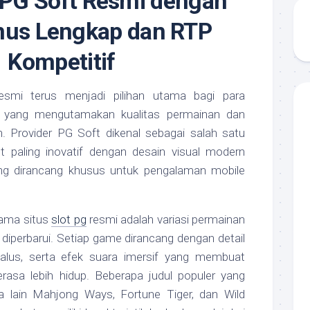
t PG Soft Resmi dengan
onus Lengkap dan RTP
Kompetitif
esmi terus menjadi pilihan utama bagi para
e yang mengutamakan kualitas permainan dan
n. Provider
PG Soft
dikenal sebagai salah satu
paling inovatif dengan desain visual modern
 yang dirancang khusus untuk pengalaman mobile
tama situs
slot pg
resmi adalah variasi permainan
 diperbarui. Setiap game dirancang dengan detail
 halus, serta efek suara imersif yang membuat
rasa lebih hidup. Beberapa judul populer yang
a lain
Mahjong Ways
,
Fortune Tiger
, dan
Wild