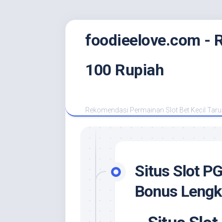
Skip
foodieelove.com - 
to
content
100 Rupiah
Rekomendasi Permainan Slot Bet Kecil Tar
Situs Slot P
Bonus Lengk