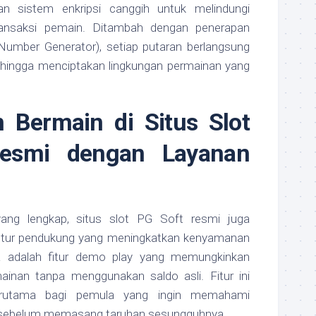
 sistem enkripsi canggih untuk melindungi
ransaksi pemain. Ditambah dengan penerapan
mber Generator), setiap putaran berlangsung
ehingga menciptakan lingkungan permainan yang
 Bermain di Situs Slot
esmi dengan Layanan
yang lengkap, situs slot PG Soft resmi juga
itur pendukung yang meningkatkan kenyamanan
a adalah fitur demo play yang memungkinkan
nan tanpa menggunakan saldo asli. Fitur ini
rutama bagi pemula yang ingin memahami
sebelum memasang taruhan sesungguhnya.