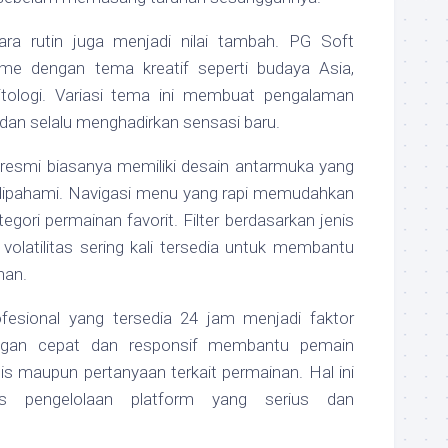
a rutin juga menjadi nilai tambah. PG Soft
game dengan tema kreatif seperti budaya Asia,
itologi. Variasi tema ini membuat pengalaman
dan selalu menghadirkan sensasi baru.
us resmi biasanya memiliki desain antarmuka yang
ipahami. Navigasi menu yang rapi memudahkan
ori permainan favorit. Filter berdasarkan jenis
volatilitas sering kali tersedia untuk membantu
han.
fesional yang tersedia 24 jam menjadi faktor
ungan cepat dan responsif membantu pemain
is maupun pertanyaan terkait permainan. Hal ini
as pengelolaan platform yang serius dan