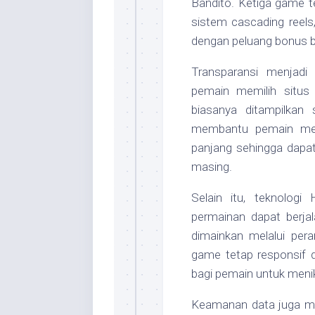
Bandito
. Ketiga game te
sistem cascading reels
dengan peluang bonus b
Transparansi menjadi
pemain memilih situs
biasanya ditampilkan
membantu pemain mem
panjang sehingga dapat
masing.
Selain itu, teknolog
permainan dapat berjal
dimainkan melalui per
game tetap responsif da
bagi pemain untuk meni
Keamanan data juga men