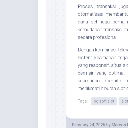
Proses transaksi jug
otomatisasi membantu
dana sehingga pemain
kemudahan transaksi men
secara profesional.
Dengan kombinasi tekno
sistem keamanan terjam
yang responsif, situs s
bermain yang optimal.
keamanan, memilih p
menikmati hiburan slot 
Tags:
pg soft slot
slo
February 24, 2026
by
Marcos 