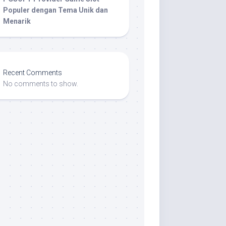
Populer dengan Tema Unik dan
Menarik
Recent Comments
No comments to show.