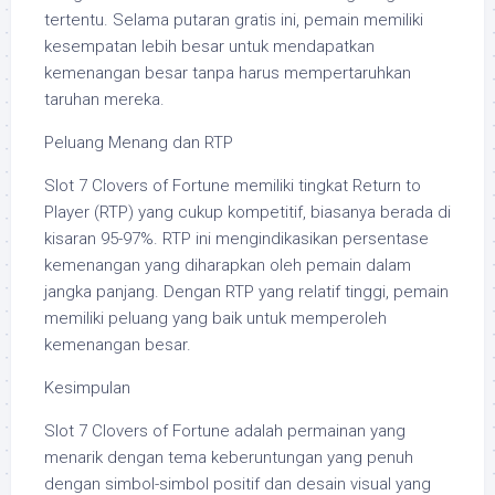
tertentu. Selama putaran gratis ini, pemain memiliki
kesempatan lebih besar untuk mendapatkan
kemenangan besar tanpa harus mempertaruhkan
taruhan mereka.
Peluang Menang dan RTP
Slot 7 Clovers of Fortune memiliki tingkat Return to
Player (RTP) yang cukup kompetitif, biasanya berada di
kisaran 95-97%. RTP ini mengindikasikan persentase
kemenangan yang diharapkan oleh pemain dalam
jangka panjang. Dengan RTP yang relatif tinggi, pemain
memiliki peluang yang baik untuk memperoleh
kemenangan besar.
Kesimpulan
Slot 7 Clovers of Fortune adalah permainan yang
menarik dengan tema keberuntungan yang penuh
dengan simbol-simbol positif dan desain visual yang