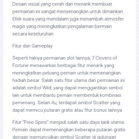
Desain visual yang cerah dan menarik membuat
permainan ini sangat menyenangkan untuk dimainkan.
Efek suara yang mendalam juga menambah atmosfer
magis yang meningkatkan pengalaman bermain
secara keseluruhan.
Fitur dan Gameplay
Seperti halnya permainan slot lainnya, 7 Clovers of
Fortune menawarkan berbagai fitur menarik yang
meningkatkan peluang pemain untuk memenangkan
hadiah besar. Salah satu fitur utama dari permainan ini
adalah simbol Wild, yang dapat menggantikan simbol
lain untuk membantu pemain membentuk kombinasi
pemenang. Selain itu, terdapat simbol Scatter yang
dapat memicu putaran gratis atau fitur bonus lainnya.
Fitur “Free Spins” menjadi salah satu daya tarik utama.
Pemain dapat memenangkan beberapa putaran gratis
dengan memunculkan simbol Scatter di gulungan