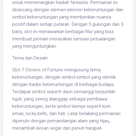
untuk memenangkan hadiah fantastis. Permainan ini
dirancang dengan elemen-elemen keberuntungan dan
simbol keberuntungan yang memberikan nuansa
positif dalam setiap putaran. Dengan 5 gulungan dan 3
baris, slot ini menawarkan berbagai fitur yang bisa
membuat pemain merasakan sensasi petualangan
yang menguntungkan.
Tema dan Desain
Slot 7 Clovers of Fortune mengusung tema
keberuntungan, dengan simbol-simbol yang identik
dengan tradisi keberuntungan di berbagai budaya.
Terdapat simbol seperti daun semanggi berjumlah
tujuh, yang sering dianggap sebagai pembawa
keberuntungan, serta simbol lainnya seperti koin
emas, lucky bells, dan hati. Latar belakang permainan
dipenuhi dengan pemandangan alam yang hijau,
menambah kesan segar dan penuh harapan.