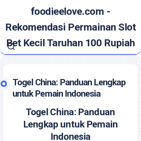
Skip
foodieelove.com -
to
content
Rekomendasi Permainan Slot
Bet Kecil Taruhan 100 Rupiah
Togel China: Panduan Lengkap
untuk Pemain Indonesia
Togel China: Panduan
Lengkap untuk Pemain
Indonesia