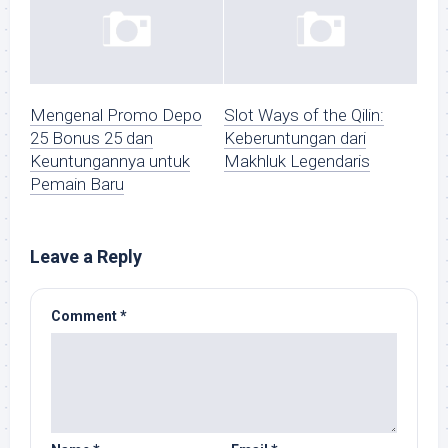
Mengenal Promo Depo
Slot Ways of the Qilin:
25 Bonus 25 dan
Keberuntungan dari
Keuntungannya untuk
Makhluk Legendaris
Pemain Baru
Leave a Reply
Comment
*