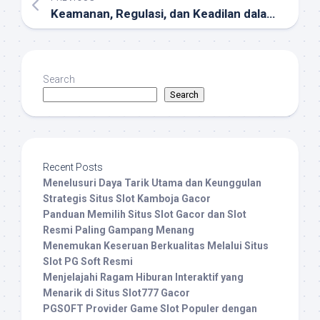
Keamanan, Regulasi, dan Keadilan dalam Permainan Mahjong Slot Terbaru
Search
Search
Recent Posts
Menelusuri Daya Tarik Utama dan Keunggulan
Strategis Situs Slot Kamboja Gacor
Panduan Memilih Situs Slot Gacor dan Slot
Resmi Paling Gampang Menang
Menemukan Keseruan Berkualitas Melalui Situs
Slot PG Soft Resmi
Menjelajahi Ragam Hiburan Interaktif yang
Menarik di Situs Slot777 Gacor
PGSOFT Provider Game Slot Populer dengan