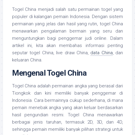
Togel China menjadi salah satu permainan togel yang
populer di kalangan pemain Indonesia. Dengan sistem
permainan yang jelas dan hasil yang rutin, togel China
menawarkan pengalaman bermain yang seru dan
menguntungkan bagi penggemar judi online. Dalam
artikel ini, kita akan membahas informasi penting
seputar togel China, live draw China,
data China
, dan
keluaran China.
Mengenal Togel China
Togel China adalah permainan angka yang berasal dari
Tiongkok dan kini memiliki banyak penggemar di
Indonesia. Cara bermainnya cukup sederhana, di mana
pemain menebak angka yang akan keluar berdasarkan
hasil pengundian resmi. Togel China menawarkan
berbagai jenis taruhan, termasuk 2D, 3D, dan 4D,
sehingga pemain memiliki banyak pilihan strategi untuk