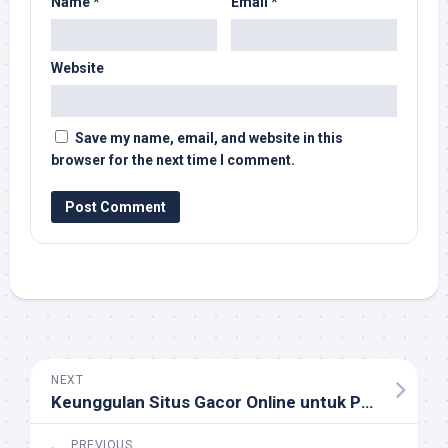
Name
*
Email
*
Website
Save my name, email, and website in this
browser for the next time I comment.
NEXT
Keunggulan Situs Gacor Online untuk Pemain yang Mengutamakan Keamanan dan Kenyamanan
PREVIOUS