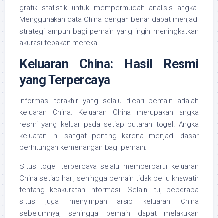
grafik statistik untuk mempermudah analisis angka.
Menggunakan data China dengan benar dapat menjadi
strategi ampuh bagi pemain yang ingin meningkatkan
akurasi tebakan mereka.
Keluaran China: Hasil Resmi
yang Terpercaya
Informasi terakhir yang selalu dicari pemain adalah
keluaran China. Keluaran China merupakan angka
resmi yang keluar pada setiap putaran togel. Angka
keluaran ini sangat penting karena menjadi dasar
perhitungan kemenangan bagi pemain.
Situs togel terpercaya selalu memperbarui keluaran
China setiap hari, sehingga pemain tidak perlu khawatir
tentang keakuratan informasi. Selain itu, beberapa
situs juga menyimpan arsip keluaran China
sebelumnya, sehingga pemain dapat melakukan