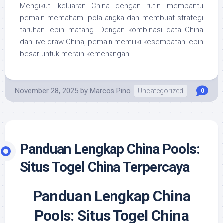
Mengikuti keluaran China dengan rutin membantu
pemain memahami pola angka dan membuat strategi
taruhan lebih matang. Dengan kombinasi data China
dan live draw China, pemain memiliki kesempatan lebih
besar untuk meraih kemenangan.
November 28, 2025
by
Marcos Pino
Uncategorized
0
Panduan Lengkap China Pools:
Situs Togel China Terpercaya
Panduan Lengkap China
Pools: Situs Togel China