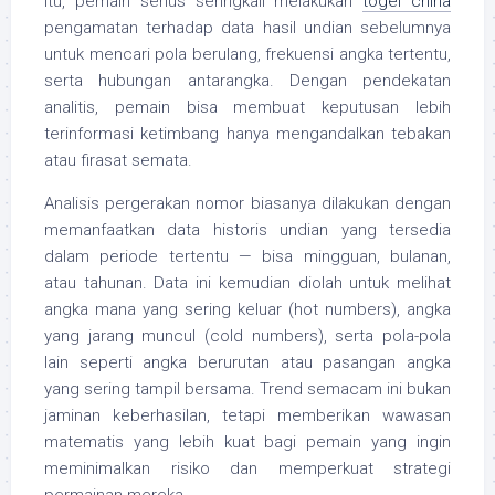
itu, pemain serius seringkali melakukan
togel china
pengamatan terhadap data hasil undian sebelumnya
untuk mencari pola berulang, frekuensi angka tertentu,
serta hubungan antarangka. Dengan pendekatan
analitis, pemain bisa membuat keputusan lebih
terinformasi ketimbang hanya mengandalkan tebakan
atau firasat semata.
Analisis pergerakan nomor biasanya dilakukan dengan
memanfaatkan data historis undian yang tersedia
dalam periode tertentu — bisa mingguan, bulanan,
atau tahunan. Data ini kemudian diolah untuk melihat
angka mana yang sering keluar (hot numbers), angka
yang jarang muncul (cold numbers), serta pola-pola
lain seperti angka berurutan atau pasangan angka
yang sering tampil bersama. Trend semacam ini bukan
jaminan keberhasilan, tetapi memberikan wawasan
matematis yang lebih kuat bagi pemain yang ingin
meminimalkan risiko dan memperkuat strategi