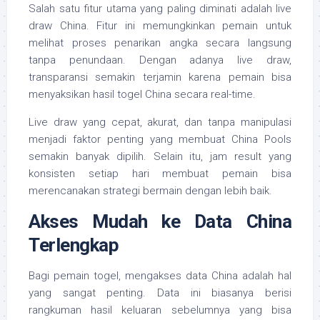
Salah satu fitur utama yang paling diminati adalah live
draw China. Fitur ini memungkinkan pemain untuk
melihat proses penarikan angka secara langsung
tanpa penundaan. Dengan adanya live draw,
transparansi semakin terjamin karena pemain bisa
menyaksikan hasil togel China secara real-time.
Live draw yang cepat, akurat, dan tanpa manipulasi
menjadi faktor penting yang membuat China Pools
semakin banyak dipilih. Selain itu, jam result yang
konsisten setiap hari membuat pemain bisa
merencanakan strategi bermain dengan lebih baik.
Akses Mudah ke Data China
Terlengkap
Bagi pemain togel, mengakses data China adalah hal
yang sangat penting. Data ini biasanya berisi
rangkuman hasil keluaran sebelumnya yang bisa