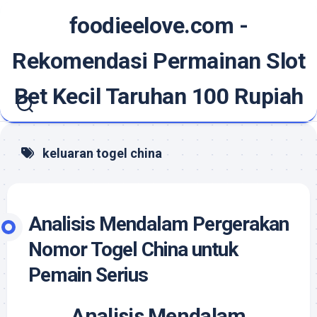
Skip
foodieelove.com -
to
content
Rekomendasi Permainan Slot
Bet Kecil Taruhan 100 Rupiah
keluaran togel china
Analisis Mendalam Pergerakan
Nomor Togel China untuk
Pemain Serius
Analisis Mendalam