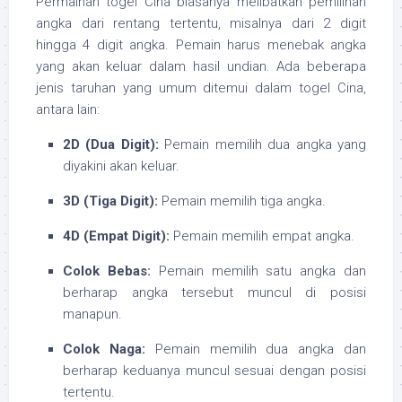
Permainan togel Cina biasanya melibatkan pemilihan
angka dari rentang tertentu, misalnya dari 2 digit
hingga 4 digit angka. Pemain harus menebak angka
yang akan keluar dalam hasil undian. Ada beberapa
jenis taruhan yang umum ditemui dalam togel Cina,
antara lain:
2D (Dua Digit):
Pemain memilih dua angka yang
diyakini akan keluar.
3D (Tiga Digit):
Pemain memilih tiga angka.
4D (Empat Digit):
Pemain memilih empat angka.
Colok Bebas:
Pemain memilih satu angka dan
berharap angka tersebut muncul di posisi
manapun.
Colok Naga:
Pemain memilih dua angka dan
berharap keduanya muncul sesuai dengan posisi
tertentu.