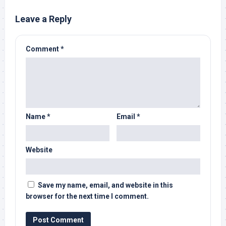
Leave a Reply
Comment
*
Name
*
Email
*
Website
Save my name, email, and website in this
browser for the next time I comment.