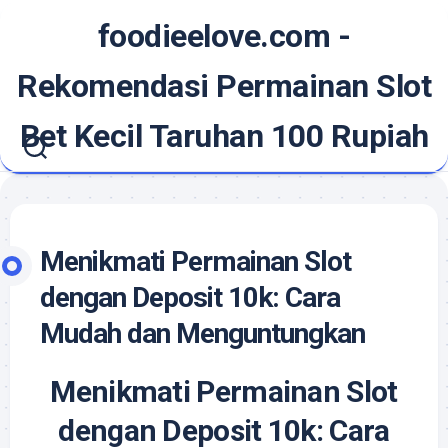
Skip
foodieelove.com -
to
content
Rekomendasi Permainan Slot
Bet Kecil Taruhan 100 Rupiah
Menikmati Permainan Slot
dengan Deposit 10k: Cara
Mudah dan Menguntungkan
Menikmati Permainan Slot
dengan Deposit 10k: Cara