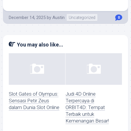
December 14, 2025
by
Austin
Uncategorized
0
You may also like...
Slot Gates of Olympus:
Judi 4D Online
Sensasi Petir Zeus
Terpercaya di
dalam Dunia Slot Online
ORBIT4D: Tempat
Terbaik untuk
Kemenangan Besar!