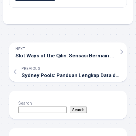
NEXT
Slot Ways of the Qilin: Sensasi Bermain yang Memikat
PREVIOUS
Sydney Pools: Panduan Lengkap Data dan Togel Sidney
Search
Search