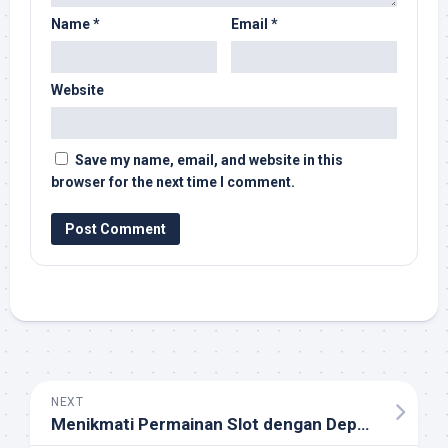
Name
*
Email
*
Website
Save my name, email, and website in this
browser for the next time I comment.
NEXT
Menikmati Permainan Slot dengan Deposit 10k: Cara Mudah dan Menguntungkan