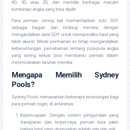
4D, 3D, atau 2D, dan memiliki berbagai macam
kombinasi angka yang bisa dipilih.
Para pemain sering kali memanfaatkan toto SDY
sebagai bagian dari strategi mereka, dengan
mengandalkan data SDY untuk memprediksi hasil yang
lebih akurat. Meski permainan ini tetap mengandalkan
keberuntungan, pemahaman tentang pola-pola angka
yang sering keluar bisa membantu pemain dalam
merencanakan taruhan mereka.
Mengapa Memilih Sydney
Pools?
Sydney Pools menawarkan beberapa keuntungan bagi
para pemain togel, di antaranya:
Kepercayaan: Dengan sistem pengundian yang
transparan dan terpercaya, pemain bisa yakin
bahwa hasil yang diumumkan adalah sah dan adil.