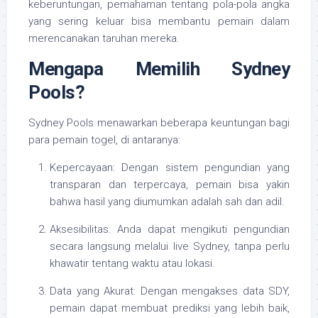
keberuntungan, pemahaman tentang pola-pola angka
yang sering keluar bisa membantu pemain dalam
merencanakan taruhan mereka.
Mengapa Memilih Sydney
Pools?
Sydney Pools menawarkan beberapa keuntungan bagi
para pemain togel, di antaranya:
Kepercayaan: Dengan sistem pengundian yang
transparan dan terpercaya, pemain bisa yakin
bahwa hasil yang diumumkan adalah sah dan adil.
Aksesibilitas: Anda dapat mengikuti pengundian
secara langsung melalui live Sydney, tanpa perlu
khawatir tentang waktu atau lokasi.
Data yang Akurat: Dengan mengakses data SDY,
pemain dapat membuat prediksi yang lebih baik,