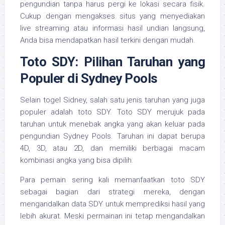
pengundian tanpa harus pergi ke lokasi secara fisik.
Cukup dengan mengakses situs yang menyediakan
live streaming atau informasi hasil undian langsung,
Anda bisa mendapatkan hasil terkini dengan mudah.
Toto SDY: Pilihan Taruhan yang
Populer di Sydney Pools
Selain togel Sidney, salah satu jenis taruhan yang juga
populer adalah toto SDY. Toto SDY merujuk pada
taruhan untuk menebak angka yang akan keluar pada
pengundian Sydney Pools. Taruhan ini dapat berupa
4D, 3D, atau 2D, dan memiliki berbagai macam
kombinasi angka yang bisa dipilih.
Para pemain sering kali memanfaatkan toto SDY
sebagai bagian dari strategi mereka, dengan
mengandalkan data SDY untuk memprediksi hasil yang
lebih akurat. Meski permainan ini tetap mengandalkan