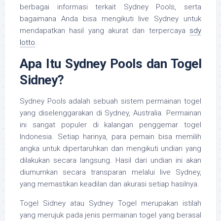
berbagai informasi terkait Sydney Pools, serta
bagaimana Anda bisa mengikuti live Sydney untuk
mendapatkan hasil yang akurat dan terpercaya
sdy
lotto
.
Apa Itu Sydney Pools dan Togel
Sidney?
Sydney Pools adalah sebuah sistem permainan togel
yang diselenggarakan di Sydney, Australia. Permainan
ini sangat populer di kalangan penggemar togel
Indonesia. Setiap harinya, para pemain bisa memilih
angka untuk dipertaruhkan dan mengikuti undian yang
dilakukan secara langsung. Hasil dari undian ini akan
diumumkan secara transparan melalui live Sydney,
yang memastikan keadilan dan akurasi setiap hasilnya.
Togel Sidney atau Sydney Togel merupakan istilah
yang merujuk pada jenis permainan togel yang berasal