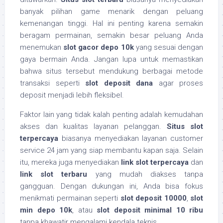
banyak pilihan game menarik dengan peluang
kemenangan tinggi. Hal ini penting karena semakin
beragam permainan, semakin besar peluang Anda
menemukan
slot gacor depo 10k
yang sesuai dengan
gaya bermain Anda. Jangan lupa untuk memastikan
bahwa situs tersebut mendukung berbagai metode
transaksi seperti
slot deposit dana
agar proses
deposit menjadi lebih fleksibel.
Faktor lain yang tidak kalah penting adalah kemudahan
akses dan kualitas layanan pelanggan.
Situs slot
terpercaya
biasanya menyediakan layanan customer
service 24 jam yang siap membantu kapan saja. Selain
itu, mereka juga menyediakan
link slot terpercaya
dan
link slot terbaru
yang mudah diakses tanpa
gangguan. Dengan dukungan ini, Anda bisa fokus
menikmati permainan seperti
slot deposit 10000
,
slot
min depo 10k
, atau
slot deposit minimal 10 ribu
tanpa khawatir mengalami kendala teknis.