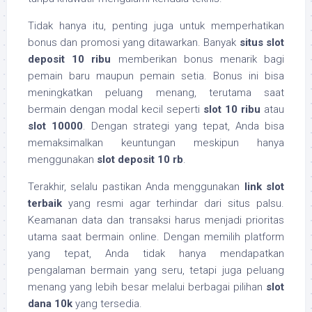
Tidak hanya itu, penting juga untuk memperhatikan
bonus dan promosi yang ditawarkan. Banyak
situs slot
deposit 10 ribu
memberikan bonus menarik bagi
pemain baru maupun pemain setia. Bonus ini bisa
meningkatkan peluang menang, terutama saat
bermain dengan modal kecil seperti
slot 10 ribu
atau
slot 10000
. Dengan strategi yang tepat, Anda bisa
memaksimalkan keuntungan meskipun hanya
menggunakan
slot deposit 10 rb
.
Terakhir, selalu pastikan Anda menggunakan
link slot
terbaik
yang resmi agar terhindar dari situs palsu.
Keamanan data dan transaksi harus menjadi prioritas
utama saat bermain online. Dengan memilih platform
yang tepat, Anda tidak hanya mendapatkan
pengalaman bermain yang seru, tetapi juga peluang
menang yang lebih besar melalui berbagai pilihan
slot
dana 10k
yang tersedia.