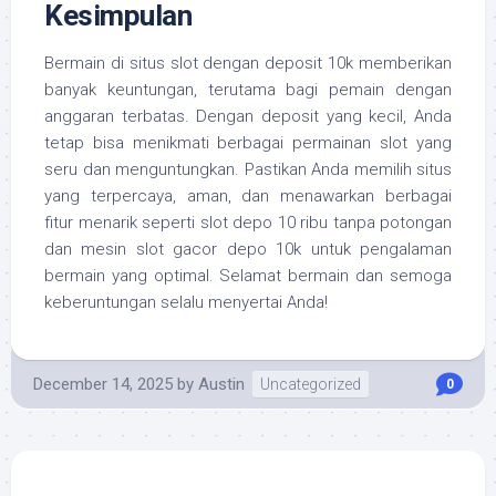
Kesimpulan
Bermain di situs slot dengan deposit 10k memberikan
banyak keuntungan, terutama bagi pemain dengan
anggaran terbatas. Dengan deposit yang kecil, Anda
tetap bisa menikmati berbagai permainan slot yang
seru dan menguntungkan. Pastikan Anda memilih situs
yang terpercaya, aman, dan menawarkan berbagai
fitur menarik seperti slot depo 10 ribu tanpa potongan
dan mesin slot gacor depo 10k untuk pengalaman
bermain yang optimal. Selamat bermain dan semoga
keberuntungan selalu menyertai Anda!
December 14, 2025
by
Austin
Uncategorized
0