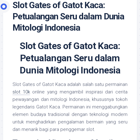
Slot Gates of Gatot Kaca:
Petualangan Seru dalam Dunia
Mitologi Indonesia
Slot Gates of Gatot Kaca:
Petualangan Seru dalam
Dunia Mitologi Indonesia
Slot Gates of Gatot Kaca adalah salah satu permainan
slot 10k
online yang mengambil inspirasi dari cerita
pewayangan dan mitologi Indonesia, khususnya tokoh
legendaris Gatot Kaca. Permainan ini menggabungkan
elemen budaya tradisional dengan teknologi modern
untuk menghadirkan pengalaman bermain yang seru
dan menarik bagi para penggemar slot.