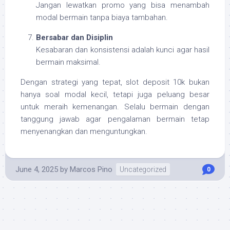
Jangan lewatkan promo yang bisa menambah
modal bermain tanpa biaya tambahan.
Bersabar dan Disiplin
Kesabaran dan konsistensi adalah kunci agar hasil
bermain maksimal.
Dengan strategi yang tepat, slot deposit 10k bukan
hanya soal modal kecil, tetapi juga peluang besar
untuk meraih kemenangan. Selalu bermain dengan
tanggung jawab agar pengalaman bermain tetap
menyenangkan dan menguntungkan.
June 4, 2025
by
Marcos Pino
Uncategorized
0