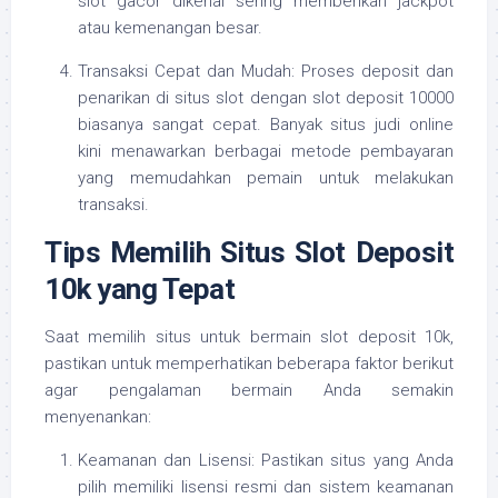
slot gacor dikenal sering memberikan jackpot
atau kemenangan besar.
Transaksi Cepat dan Mudah: Proses deposit dan
penarikan di situs slot dengan slot deposit 10000
biasanya sangat cepat. Banyak situs judi online
kini menawarkan berbagai metode pembayaran
yang memudahkan pemain untuk melakukan
transaksi.
Tips Memilih Situs Slot Deposit
10k yang Tepat
Saat memilih situs untuk bermain slot deposit 10k,
pastikan untuk memperhatikan beberapa faktor berikut
agar pengalaman bermain Anda semakin
menyenankan:
Keamanan dan Lisensi: Pastikan situs yang Anda
pilih memiliki lisensi resmi dan sistem keamanan