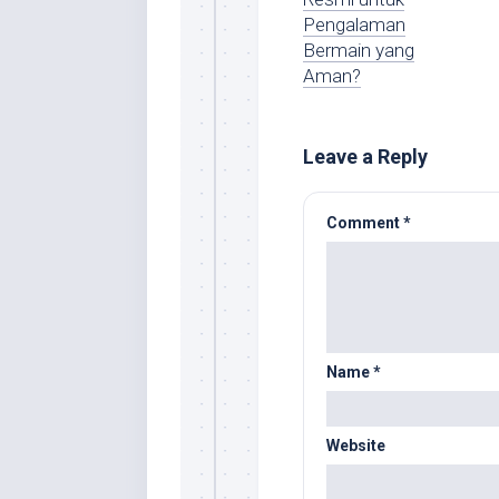
Pengalaman
Bermain yang
Aman?
Leave a Reply
Comment
*
Name
*
Website