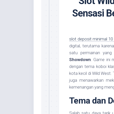
Slot Wi
Sensasi B
slot deposit minimal 10 
digital, terutama karen
satu permainan yang 
Showdown
. Game ini
dengan tema koboi klas
kota kecil di Wild West.
juga menawarkan mek
kemenangan yang mengg
Tema dan De
Salah satu daya tarik