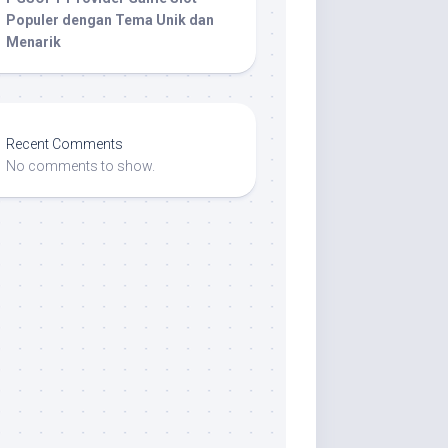
Populer dengan Tema Unik dan
Menarik
Recent Comments
No comments to show.