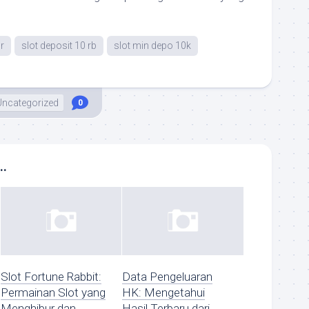
r
slot deposit 10 rb
slot min depo 10k
Uncategorized
0
..
Slot Fortune Rabbit:
Data Pengeluaran
Permainan Slot yang
HK: Mengetahui
Menghibur dan
Hasil Terbaru dari