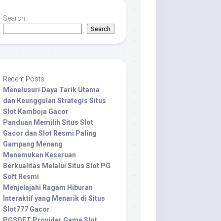
Search
Search
Recent Posts
Menelusuri Daya Tarik Utama
dan Keunggulan Strategis Situs
Slot Kamboja Gacor
Panduan Memilih Situs Slot
Gacor dan Slot Resmi Paling
Gampang Menang
Menemukan Keseruan
Berkualitas Melalui Situs Slot PG
Soft Resmi
Menjelajahi Ragam Hiburan
Interaktif yang Menarik di Situs
Slot777 Gacor
PGSOFT Provider Game Slot