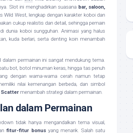
nya. Slot ini menghadirkan suasana
bar, saloon,
s Wild West, lengkap dengan karakter koboi dan
nakan cukup realistis dan detail, sehingga pemain
di dunia koboi sungguhan. Animasi yang halus
an, kuda berlari, serta denting koin menambah
bol dalam permainan ini sangat mendukung tema.
sepatu bot, botol minuman keras, hingga tas penuh
cang dengan warna-warna cerah namun tetap
memiliki nilai kemenangan berbeda, dan simbol
n
Scatter
menambah strategi dalam permainan.
ulan dalam Permainan
wdown tidak hanya mengandalkan tema visual,
kan
fitur-fitur bonus
yang menarik. Salah satu