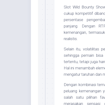
Slot Wild Bounty Sho
cukup kompetitif diband
persentase pengemba
panjang. Dengan RTP
kemenangan, termasuk 
realistis.
Selain itu, volatilitas
sehingga pemain bisa
tertentu, tetapi juga 
Hal ini menambah ele
mengatur taruhan dan m
Dengan kombinasi tema
peluang kemenangan y
salah satu pilihan fa
merasakan sensasi 