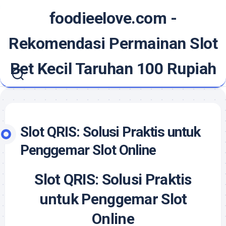
Skip
foodieelove.com -
to
content
Rekomendasi Permainan Slot
Bet Kecil Taruhan 100 Rupiah
Slot QRIS: Solusi Praktis untuk
Penggemar Slot Online
Slot QRIS: Solusi Praktis
untuk Penggemar Slot
Online