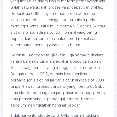
yang tidak bisa ditemukan di metode pembayaran lain.
Salah satunya adalah proses yang cepat dan praktis.
Deposit via QRIS hanya membutuhkan beberapa
langkah sederhana, sehingga pemain tidak perlu
menunggu lama untuk mulai bermain. Slot qris 5k atau
slot qris 5 ribu adalah contoh nominal yang paling
populer karena kombinasi antara modal kecil dan
kesempatan menang yang cukup besar.
Selain itu, slot deposit QRIS 5rb juga semakin diminati
karena banyak situs menyediakan bonus dan promo
khusus bagi pemain yang menggunakan metode ini.
Dengan deposit QRIS, pemain bisa menikmati
berbagai jenis slot, mulai dari slot 5k hingga slot 5000,
tanpa khawatir proses transaksi yang ribet. Slot 5 ribu
atau slot 5k memang menjadi pilihan ideal bagi pemula
atau pemain yang ingin menguji strategi bermain
sebelum meningkatkan nominal deposit.
Tidak hanya itu, slot depo 5k QRIS juga mendukung