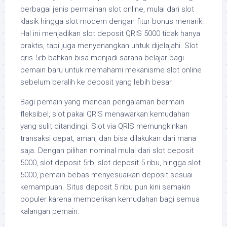
berbagai jenis permainan slot online, mulai dari slot
klasik hingga slot modern dengan fitur bonus menarik.
Hal ini menjadikan slot deposit QRIS 5000 tidak hanya
praktis, tapi juga menyenangkan untuk dijelajahi. Slot
qris 5rb bahkan bisa menjadi sarana belajar bagi
pemain baru untuk memahami mekanisme slot online
sebelum beralih ke deposit yang lebih besar.
Bagi pemain yang mencari pengalaman bermain
fleksibel, slot pakai QRIS menawarkan kemudahan
yang sulit ditandingi. Slot via QRIS memungkinkan
transaksi cepat, aman, dan bisa dilakukan dari mana
saja. Dengan pilihan nominal mulai dari slot deposit
5000, slot deposit 5rb, slot deposit 5 ribu, hingga slot
5000, pemain bebas menyesuaikan deposit sesuai
kemampuan. Situs deposit 5 ribu pun kini semakin
populer karena memberikan kemudahan bagi semua
kalangan pemain.