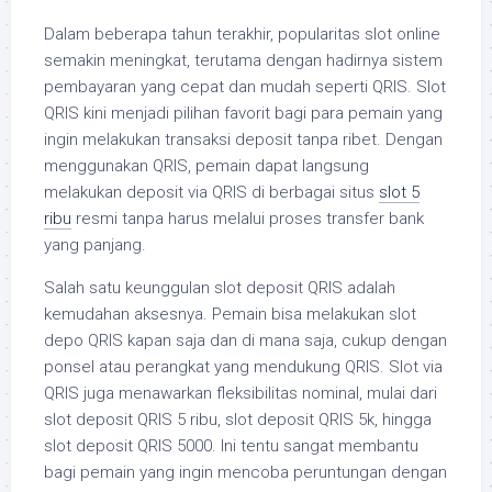
Dalam beberapa tahun terakhir, popularitas slot online
semakin meningkat, terutama dengan hadirnya sistem
pembayaran yang cepat dan mudah seperti QRIS. Slot
QRIS kini menjadi pilihan favorit bagi para pemain yang
ingin melakukan transaksi deposit tanpa ribet. Dengan
menggunakan QRIS, pemain dapat langsung
melakukan deposit via QRIS di berbagai situs
slot 5
ribu
resmi tanpa harus melalui proses transfer bank
yang panjang.
Salah satu keunggulan slot deposit QRIS adalah
kemudahan aksesnya. Pemain bisa melakukan slot
depo QRIS kapan saja dan di mana saja, cukup dengan
ponsel atau perangkat yang mendukung QRIS. Slot via
QRIS juga menawarkan fleksibilitas nominal, mulai dari
slot deposit QRIS 5 ribu, slot deposit QRIS 5k, hingga
slot deposit QRIS 5000. Ini tentu sangat membantu
bagi pemain yang ingin mencoba peruntungan dengan