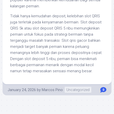
populer karena memberikan kemudahan bagi semua
kalangan pemain.
Tidak hanya kemudahan deposit, kelebihan slot QRIS
juga terletak pada kenyamanan bermain. Slot deposit
QRIS 5k atau slot deposit QRIS 5 ribu memungkinkan
pemain untuk fokus pada strategi bermain tanpa
terganggu masalah transaksi. Slot qris gacor bahkan
menjadi target banyak pemain karena peluang
menangnya lebih tinggi dan proses depositnya cepat.
Dengan slot deposit 5 ribu, pemain bisa menikmati
berbagai permainan menarik dengan modal kecil
namun tetap merasakan sensasi menang besar.
January 24, 2026
by
Marcos Pino
Uncategorized
0