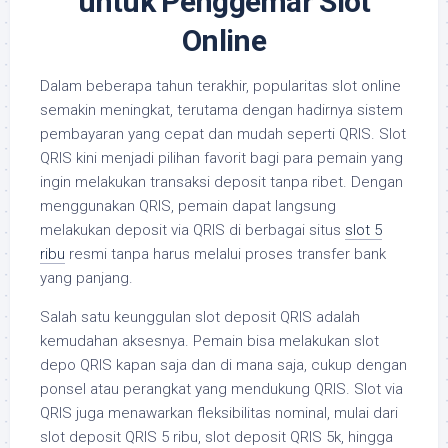
untuk Penggemar Slot
Online
Dalam beberapa tahun terakhir, popularitas slot online
semakin meningkat, terutama dengan hadirnya sistem
pembayaran yang cepat dan mudah seperti QRIS. Slot
QRIS kini menjadi pilihan favorit bagi para pemain yang
ingin melakukan transaksi deposit tanpa ribet. Dengan
menggunakan QRIS, pemain dapat langsung
melakukan deposit via QRIS di berbagai situs
slot 5
ribu
resmi tanpa harus melalui proses transfer bank
yang panjang.
Salah satu keunggulan slot deposit QRIS adalah
kemudahan aksesnya. Pemain bisa melakukan slot
depo QRIS kapan saja dan di mana saja, cukup dengan
ponsel atau perangkat yang mendukung QRIS. Slot via
QRIS juga menawarkan fleksibilitas nominal, mulai dari
slot deposit QRIS 5 ribu, slot deposit QRIS 5k, hingga