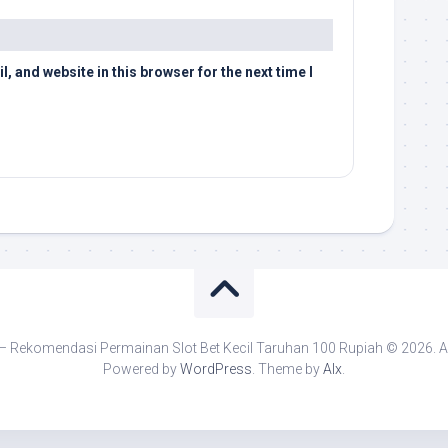
 and website in this browser for the next time I
 Rekomendasi Permainan Slot Bet Kecil Taruhan 100 Rupiah © 2026. Al
Powered by
WordPress
. Theme by
Alx
.