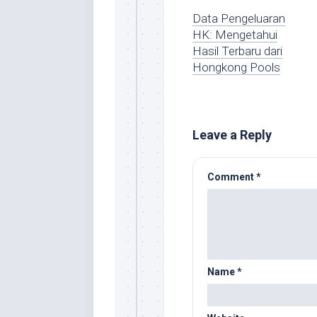
Data Pengeluaran
HK: Mengetahui
Hasil Terbaru dari
Hongkong Pools
Leave a Reply
Comment
*
Name
*