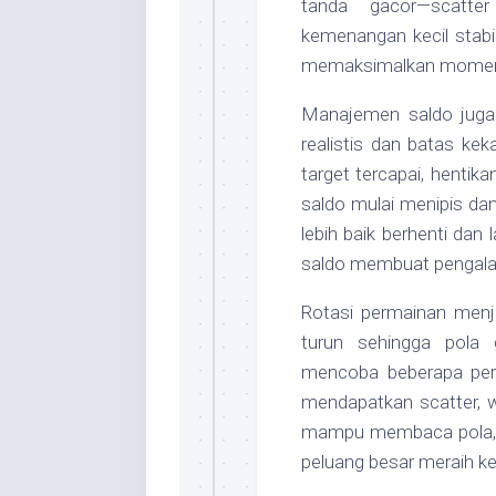
tanda gacor—scatter
kemenangan kecil stabi
memaksimalkan momen
Manajemen saldo juga
realistis dan batas keka
target tercapai, hentik
saldo mulai menipis da
lebih baik berhenti dan 
saldo membuat pengalam
Rotasi permainan menja
turun sehingga pola
mencoba beberapa perm
mendapatkan scatter, w
mampu membaca pola, me
peluang besar meraih k