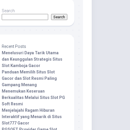
Search
Search
Recent Posts
Menelusuri Daya Tarik Utama
dan Keunggulan Strategis Situs
Slot Kamboja Gacor
Panduan Memilih Situs Slot
Gacor dan Slot Resmi Paling
Gampang Menang
Menemukan Keseruan
Berkualitas Melalui Situs Slot PG
Soft Resmi
Menjelajahi Ragam Hiburan
Interaktif yang Menarik di Situs
Slot777 Gacor
PGSOFT Provider Game Slot