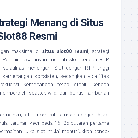
trategi Menang di Situs
Slot88 Resmi
ngan maksimal di
situs slot88 resmi
, strategi
g. Pemain disarankan memilih slot dengan RTP
 volatilitas menengah. Slot dengan RTP tinggi
kemenangan konsisten, sedangkan volatilitas
ekuensi kemenangan tetap stabil. Dengan
 memperoleh scatter, wild, dan bonus tambahan
rmainan, atur nominal taruhan dengan bijak.
lai taruhan kecil pada 15–25 putaran pertama
rmainan. Jika slot mulai menunjukkan tanda-