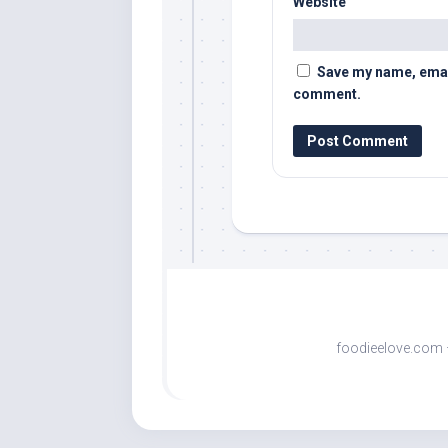
Website
Save my name, email,
comment.
foodieelove.com –