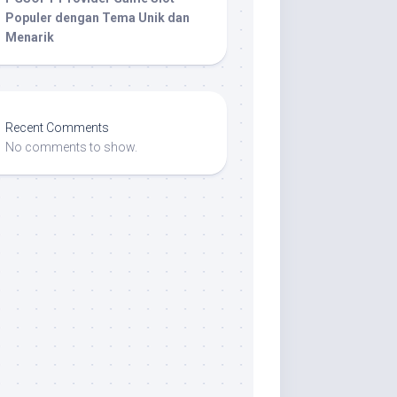
Populer dengan Tema Unik dan
Menarik
Recent Comments
No comments to show.