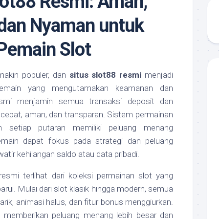
lot88 Resmi: Aman,
 dan Nyaman untuk
Pemain Slot
makin populer, dan
situs slot88 resmi
menjadi
 pemain yang mengutamakan keamanan dan
esmi menjamin semua transaksi deposit dan
 cepat, aman, dan transparan. Sistem permainan
n setiap putaran memiliki peluang menang
emain dapat fokus pada strategi dan peluang
ir kehilangan saldo atau data pribadi.
esmi terlihat dari koleksi permainan slot yang
arui. Mulai dari slot klasik hingga modern, semua
arik, animasi halus, dan fitur bonus menggiurkan.
i memberikan peluang menang lebih besar dan