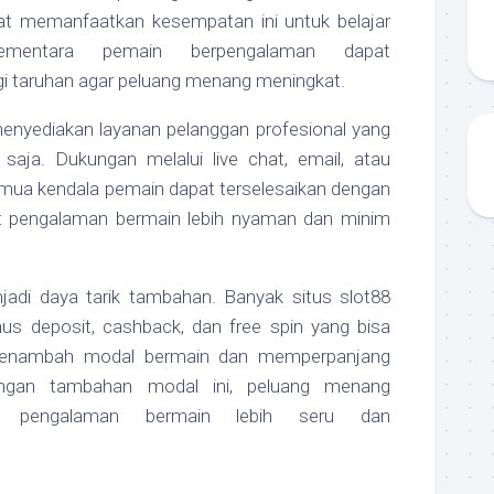
at memanfaatkan kesempatan ini untuk belajar
ementara pemain berpengalaman dapat
i taruhan agar peluang menang meningkat.
 menyediakan layanan pelanggan profesional yang
aja. Dukungan melalui live chat, email, atau
mua kendala pemain dapat terselesaikan dengan
t pengalaman bermain lebih nyaman dan minim
di daya tarik tambahan. Banyak situs slot88
s deposit, cashback, dan free spin yang bisa
menambah modal bermain dan memperpanjang
engan tambahan modal ini, peluang menang
ga pengalaman bermain lebih seru dan