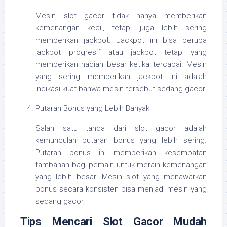
Mesin slot gacor tidak hanya memberikan
kemenangan kecil, tetapi juga lebih sering
memberikan jackpot. Jackpot ini bisa berupa
jackpot progresif atau jackpot tetap yang
memberikan hadiah besar ketika tercapai. Mesin
yang sering memberikan jackpot ini adalah
indikasi kuat bahwa mesin tersebut sedang gacor.
Putaran Bonus yang Lebih Banyak
Salah satu tanda dari slot gacor adalah
kemunculan putaran bonus yang lebih sering.
Putaran bonus ini memberikan kesempatan
tambahan bagi pemain untuk meraih kemenangan
yang lebih besar. Mesin slot yang menawarkan
bonus secara konsisten bisa menjadi mesin yang
sedang gacor.
Tips Mencari Slot Gacor Mudah