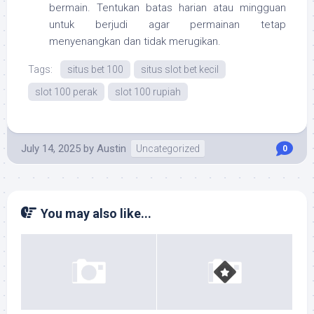
bermain. Tentukan batas harian atau mingguan
untuk berjudi agar permainan tetap
menyenangkan dan tidak merugikan.
Tags:
situs bet 100
situs slot bet kecil
slot 100 perak
slot 100 rupiah
July 14, 2025
by
Austin
Uncategorized
0
You may also like...