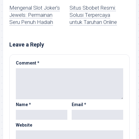
Mengenal Slot Joker’s
Situs Sbobet Resmi:
Jewels: Permainan
Solusi Terpercaya
Seru Penuh Hadiah
untuk Taruhan Online
Leave a Reply
Comment
*
Name
*
Email
*
Website