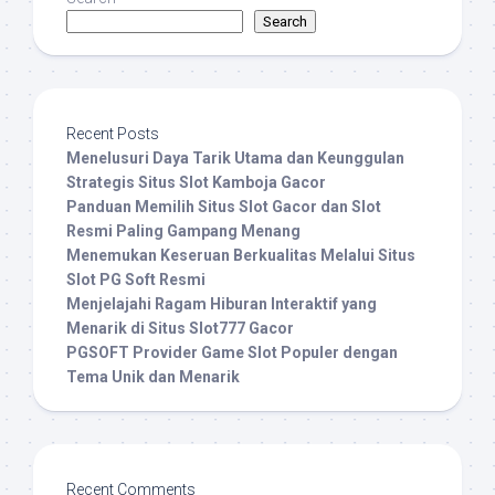
Search
Recent Posts
Menelusuri Daya Tarik Utama dan Keunggulan
Strategis Situs Slot Kamboja Gacor
Panduan Memilih Situs Slot Gacor dan Slot
Resmi Paling Gampang Menang
Menemukan Keseruan Berkualitas Melalui Situs
Slot PG Soft Resmi
Menjelajahi Ragam Hiburan Interaktif yang
Menarik di Situs Slot777 Gacor
PGSOFT Provider Game Slot Populer dengan
Tema Unik dan Menarik
Recent Comments